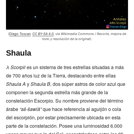
(
Diego Toscan
,
CC BY-SA 4.0
, vía Wikimedia Commons / Recorte, mejora de
tono y resolución de la original).
Shaula
λ Scorpii
es un sistema de tres estrellas situadas a más
de 700 años luz de la Tierra, destacando entre ellas
Shaula A
y
Shaula B
, dos súper astros de color azul que
componen la segunda estrella más grande de la
constelación Escorpio. Su nombre proviene del término
árabe
“a
š-
šawl
ā”
que hace referencia al aguijón o cola
del escorpión, por estar precisamente ubicada en esta
parte de la constelación. Posee una luminosidad 6.000