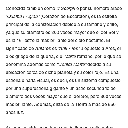
Conocida también como
α Scorpii
o por su nombre árabe
“
Qualbu’l-Agrab”
(Corazón de Escorpión), es la estrella
principal de la constelación debido a su tamaño y brillo,
ya que su diámetro es 300 veces mayor que el del Sol y
es la 16° estrella más brillante del cielo nocturno. El
significado de
Antares
es
“Anti-Ares”
u opuesto a Ares, el
dios griego de la guerra, o el
Marte
romano, por lo que se
denomina además como
“Contra-Marte”
debido a su
ubicación cerca de dicho planeta y su color rojo. Es una
estrella binaria visual, es decir, es un sistema compuesto
por una superestrella gigante y un astro secundario de
diámetro dos veces mayor que el del Sol, pero 300 veces
más brillante. Además, dista de la Tierra a más de 550
años luz.
Antares ha sido importante desde tiempos milenarios,