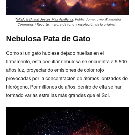
(
NASA, ESA and Jesœs Maz Apellÿniz
, Public domain, vía Wikimedia
Commons / Recorte, mejora de tono y resolución de la original).
Nebulosa Pata de Gato
Como si un gato hubiese dejado huellas en el
firmamento, esta peculiar nebulosa se encuentra a 5.500
años luz, proyectando emisiones de color rojo
provocadas por la concentración de átomos ionizados de
hidrógeno. Por millones de años, dentro de ella se han
formado varias estrellas más grandes que el Sol.