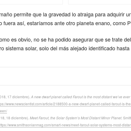
amaño permite que la gravedad lo atraiga para adquirir u
o fuera así, estaríamos ante otro planeta enano, como P
omo es obvio, no se ha podido asegurar que se trate de
ro sistema solar, solo del más alejado identificado hasta 
2018, 17 diciembre).
A new dwarf planet called Farout is the most distant we’ve ever
tps://www.newscientist.com/article/2188500-a-new-dwarf-planet-called-farout-is-the
een/
018, 18 diciembre).
Meet Farout, the Solar System’s Most Distant Minor Planet
. Smi
ttps://www.smithsonianmag.com/smart-news/meet-farout-solar-systems-most-distan