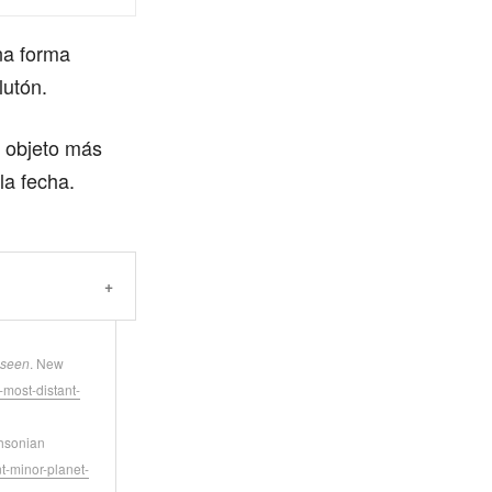
na forma
lutón.
l objeto más
la fecha.
 seen
. New
-most-distant-
thsonian
t-minor-planet-