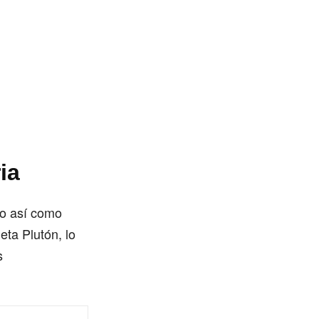
ia
go así como
eta Plutón, lo
s