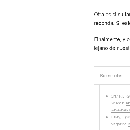
Otra es si su t
redonda. Si est
Finalmente, y c
lejano de nuest
Referencias
Crane, L. (
Scientist.
ht
weve-ever-s
Daley, J. (2
Magazine.
h