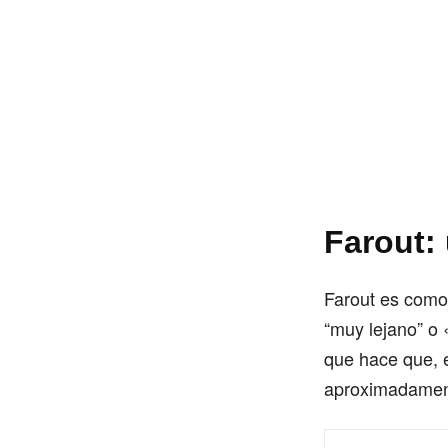
Farout: 
Farout es como 
“muy lejano” o 
que hace que, e
aproximadamen