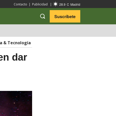
28.9
C
Madrid
Contacto
|
Publicidad
|
Suscríbete
VARIEDADES
VIAJES
ia & Tecnología
en dar