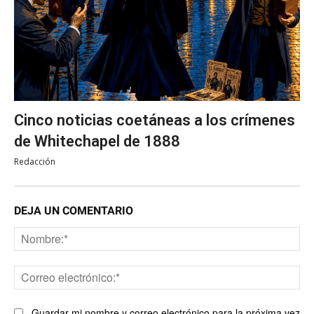
Cinco noticias coetáneas a los crímenes
de Whitechapel de 1888
Redacción
DEJA UN COMENTARIO
No
Co
ele
Guardar mi nombre y correo electrónico para la próxima vez