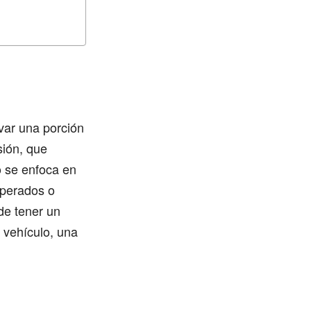
rvar una porción
sión, que
o se enfoca en
sperados o
de tener un
 vehículo, una