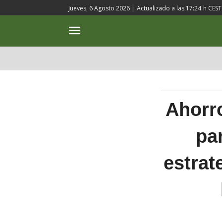
Jueves, 6 Agosto 2026 |
Actualizado a las
17:24
h CEST
ACTUALIDAD
CULTURA
Ahorro
pa
estrat