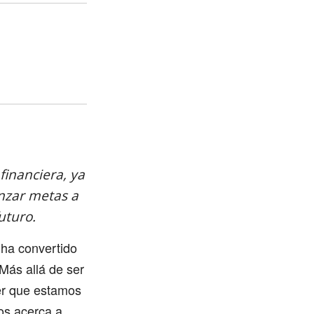
inanciera, ya
nzar metas a
uturo.
 ha convertido
 Más allá de ser
ber que estamos
os acerca a