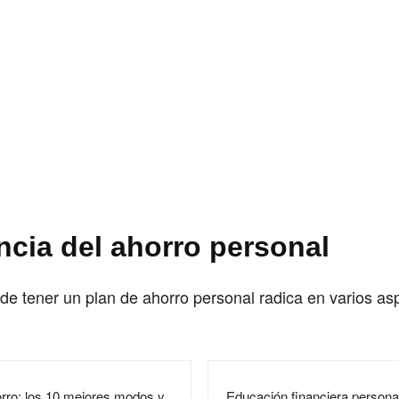
ncia del ahorro personal
de tener un plan de ahorro personal radica en varios as
rro: los 10 mejores modos y
Educación financiera persona