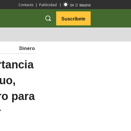
34
C
Madrid
Contacto
|
Publicidad
|
Suscríbete
VARIEDADES
VIAJES
Dinero
rtancia
uo,
ro para
r