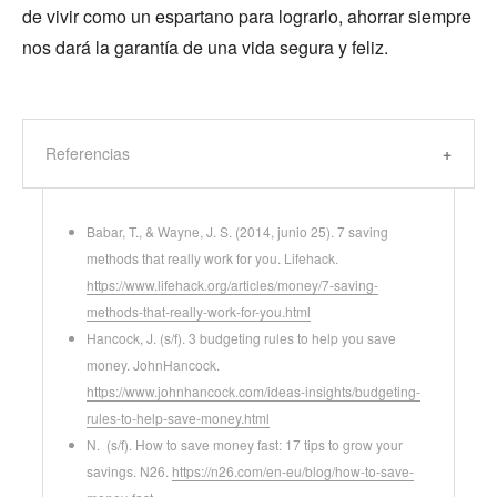
de vivir como un espartano para lograrlo, ahorrar siempre
nos dará la garantía de una vida segura y feliz.
Referencias
Babar, T., & Wayne, J. S. (2014, junio 25). 7 saving
methods that really work for you. Lifehack.
https://www.lifehack.org/articles/money/7-saving-
methods-that-really-work-for-you.html
Hancock, J. (s/f). 3 budgeting rules to help you save
money. JohnHancock.
https://www.johnhancock.com/ideas-insights/budgeting-
rules-to-help-save-money.html
N. (s/f). How to save money fast: 17 tips to grow your
savings. N26.
https://n26.com/en-eu/blog/how-to-save-