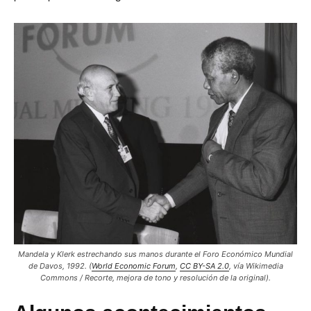
Mandela y Klerk estrechando sus manos durante el Foro Económico Mundial
de Davos, 1992. (
World Economic Forum
,
CC BY-SA 2.0
, vía Wikimedia
Commons / Recorte, mejora de tono y resolución de la original).