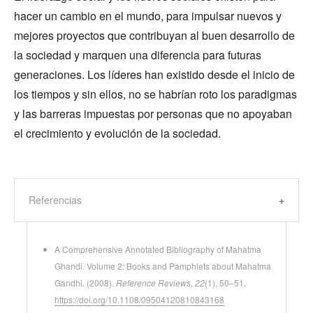
hacer un cambio en el mundo, para impulsar nuevos y
mejores proyectos que contribuyan al buen desarrollo de
la sociedad y marquen una diferencia para futuras
generaciones. Los líderes han existido desde el inicio de
los tiempos y sin ellos, no se habrían roto los paradigmas
y las barreras impuestas por personas que no apoyaban
el crecimiento y evolución de la sociedad.
Referencias
A Comprehensive Annotated Bibliography of Mahatma
Ghandi. Volume 2: Books and Pamphlets about Mahatma
Gandhi. (2008).
Reference Reviews
,
22
(1), 50–51.
https://doi.org/10.1108/09504120810843168