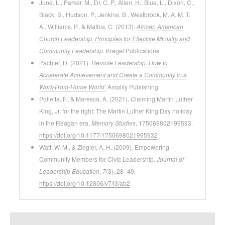
June, L., Parker, M., Dr, C. P., Allen, H., Blue, L., Dixon, C.,
Black, S., Hudson, P., Jenkins, B., Westbrook, M. A. M. T.
A., Williams, P., & Mathis, C. (2013).
African American
Church Leadership: Principles for Effective Ministry and
Community Leadership
. Kregel Publications.
Pachter, D. (2021).
Remote Leadership: How to
Accelerate Achievement and Create a Community in a
Work-From-Home World.
Amplify Publishing.
Polletta, F., & Maresca, A. (2021). Claiming Martin Luther
King, Jr. for the right: The Martin Luther King Day holiday
in the Reagan era.
Memory Studies
, 175069802199593.
https://doi.org/10.1177/1750698021995932
Watt, W. M., & Ziegler, A. H. (2009). Empowering
Community Members for Civic Leadership.
Journal of
Leadership Education
,
7
(3), 28–49.
https://doi.org/10.12806/v7/i3/ab2