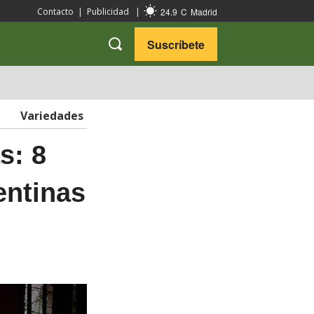
24.9
C
Madrid
Contacto
|
Publicidad
|
Suscríbete
VARIEDADES
VIAJES
Variedades
s: 8
entinas