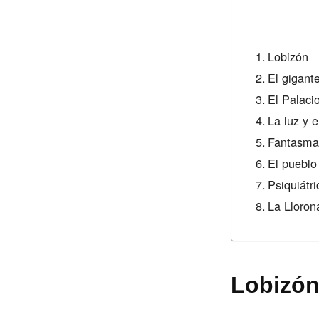
Lobizón
El gigant
El Palaci
La luz y 
Fantasma
El pueblo
Psiquiátr
La Lloron
Lobizó