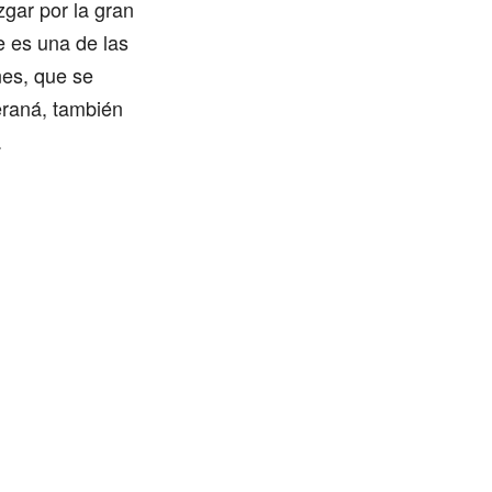
gar por la gran
e es una de las
nes, que se
eraná, también
.