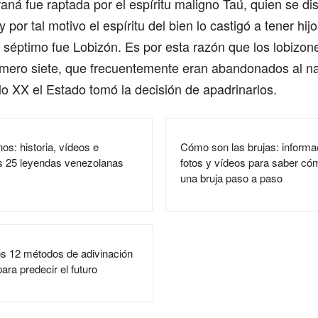
aná fue raptada por el espíritu maligno Taú, quien se di
 por tal motivo el espíritu del bien lo castigó a tener hi
l séptimo fue Lobizón. Es por esta razón que los lobizo
número siete, que frecuentemente eran abandonados al n
iglo XX el Estado tomó la decisión de apadrinarlos.
os: historia, vídeos e
Cómo son las brujas: informa
s 25 leyendas venezolanas
fotos y vídeos para saber cóm
una bruja paso a paso
 los 12 métodos de adivinación
ara predecir el futuro