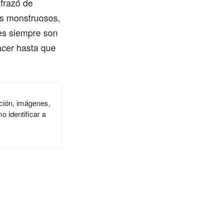
sfrazó de
jos monstruosos,
nes siempre son
acer hasta que
ción, imágenes,
o identificar a