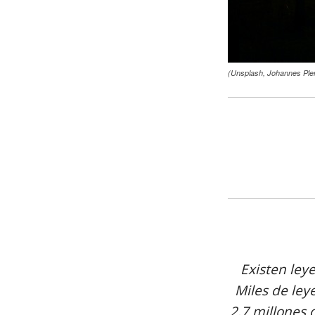
(Unsplash, Johannes Plen
Existen ley
Miles de ley
2.7 millones 