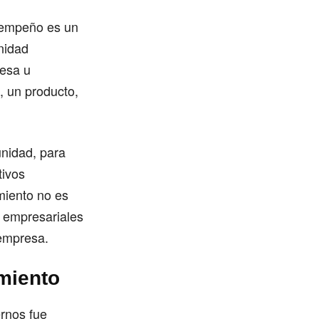
sempeño es un
nidad
resa u
, un producto,
unidad, para
tivos
miento no es
s empresariales
 empresa.
imiento
ernos fue