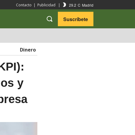
29.2
C
Madrid
Contacto
|
Publicidad
|
Suscríbete
VARIEDADES
VIAJES
Dinero
KPI):
los y
presa