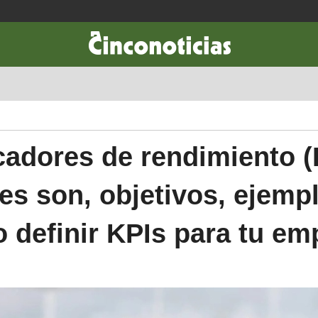
CIENCIA & TECNOLOGÍA
DESARROLLO
LIFESTYLE
DINERO
cadores de rendimiento (
es son, objetivos, ejemp
 definir KPIs para tu em