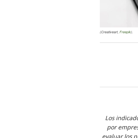
(Creativeart,
Freepik
).
Los indicad
por empres
evaluar los p