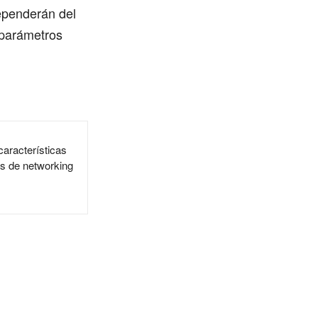
dependerán del
 parámetros
características
es de networking