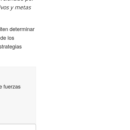
tivos y metas
iten determinar
 de los
strategias
e fuerzas