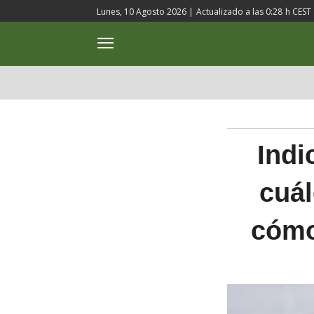
Lunes, 10 Agosto 2026 |
Actualizado a las
0:28
h CEST
ACTUALIDAD
CULTURA
Indi
cuál
cómo