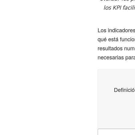
los KPI faci
Los indicadores
qué está funcio
resultados numé
necesarias para
Definici