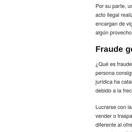
Por su parte, u
acto ilegal real
encargan de vig
algún provecho 
Fraude g
¿Qué es fraude 
persona consigu
jurídica ha cat
debido a la fre
Lucrarse con la
vender o traspa
diferente al of