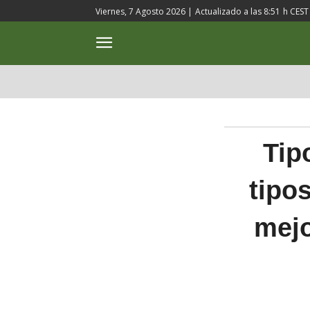
Viernes, 7 Agosto 2026 |
Actualizado a las
8:51
h CEST
ACTUALIDAD
CULTURA
Tip
tipos
mejo