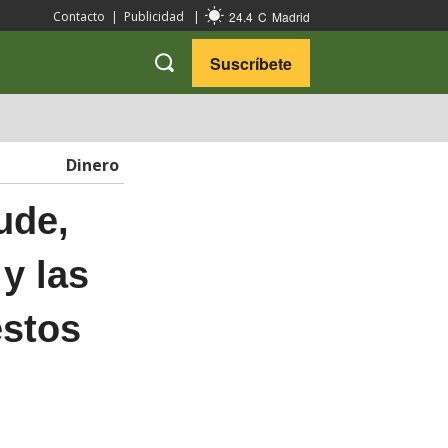
24.4
C
Madrid
Contacto
|
Publicidad
|
Suscríbete
VARIEDADES
VIAJES
Dinero
ude,
 y las
estos