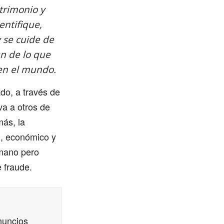
trimonio y
entifique,
y se cuide de
n de lo que
en el mundo.
ado, a través de
va a otros de
más, la
l, económico y
 mano pero
e fraude.
nuncios