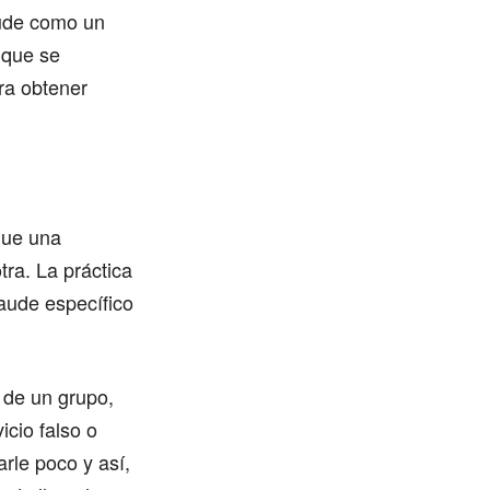
raude como un
s que se
ra obtener
que una
tra. La práctica
aude específico
a de un grupo,
icio falso o
arle poco y así,