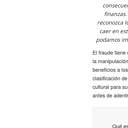
consecuen
finanzas.
reconozca lo
caer en es
podamos ima
El fraude tiene
la manipulación
beneficios a lo
clasificación d
cultural para s
antes de adent
Qué es