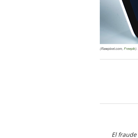
(Rawpixel.com,
Freepik
).
El fraude