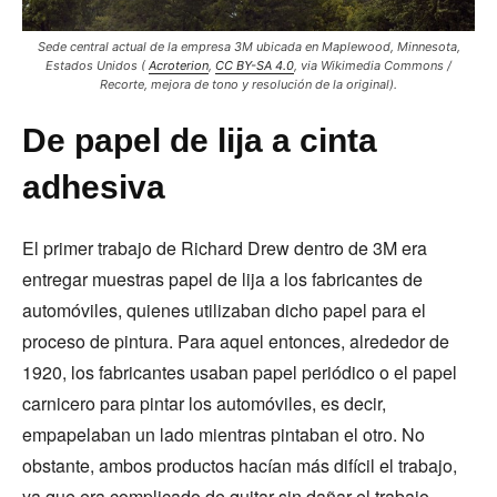
Sede central actual de la empresa 3M ubicada en Maplewood, Minnesota,
Estados Unidos (
Acroterion
,
CC BY-SA 4.0
, via Wikimedia Commons /
Recorte, mejora de tono y resolución de la original).
De papel de lija a cinta
adhesiva
El primer trabajo de Richard Drew dentro de 3M era
entregar muestras papel de lija a los fabricantes de
automóviles, quienes utilizaban dicho papel para el
proceso de pintura. Para aquel entonces, alrededor de
1920, los fabricantes usaban papel periódico o el papel
carnicero para pintar los automóviles, es decir,
empapelaban un lado mientras pintaban el otro. No
obstante, ambos productos hacían más difícil el trabajo,
ya que era complicado de quitar sin dañar el trabajo