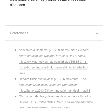
eléctricos
Referencias
Adhesives & Sealants. (2012, 8 marzo).
3M’s Richard
Drew Inducted into National Inventors Hall of Fame
.
https://www.adhesivesmag.com/articles/86815-3m-s-
richard-drew-inducted-into-national-inventors-hall-of-
fame
Harvard Business Review. (2017, 6 diciembre).
The
Innovation Mindset in Action: 3M Corporation
.
https://hbr.org/2013/08/the-innovation-mindset-in-acti-3
Oficina de patentes y derechos de autor de los Estados
Unidos. (s. f.).
United States Patent and Trademark Office
.
USA Gov.
https://pdfpiw.uspto.gov/.piw?