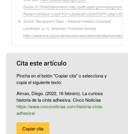
Docid=01760820&homeurl=http://patft.uspto.gov/netacgi/nph-
Parser%3FSect1%3DPTO1%26Sect2%3DHITOFF%26p%3D1%26u
Scotch Transparent Tape – National Historic Chemical
Landmark
. (s. f.). American Chemical Society.
https://www.acs.org/content/acs/en/education/whatischemistry/landm
Cita este artículo
Pincha en el botón "Copiar cita" o selecciona y
copia el siguiente texto:
Almao, Diego. (2022, 16 febrero). La curiosa
historia de la cinta adhesiva. Cinco Noticias
https://www.cinconoticias.com/historia-cinta-
adhesiva/
Copiar cita