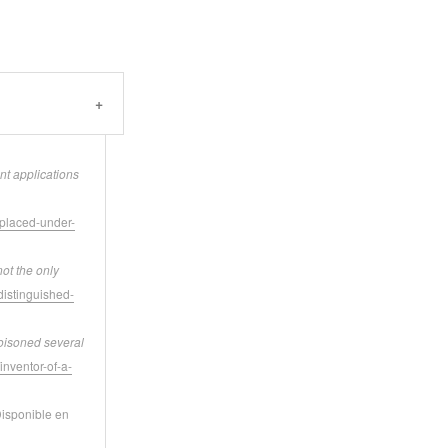
nt applications
-placed-under-
not the only
distinguished-
poisoned several
inventor-of-a-
isponible en