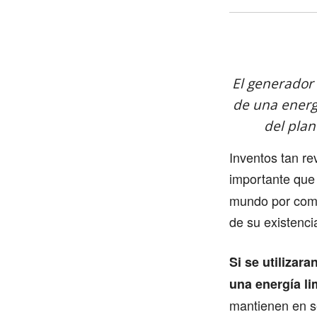
El generador
de una energí
del plan
Inventos tan r
importante que
mundo por comp
de su existenci
Si se utilizar
una energía li
mantienen en se