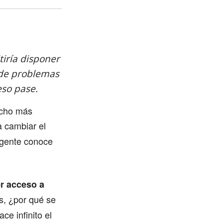
iría disponer
a de problemas
eso pase.
ucho más
a cambiar el
 gente conoce
er acceso a
s, ¿por qué se
e infinito el