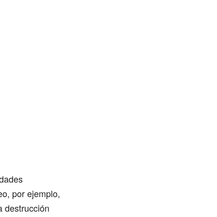
idades
leo, por ejemplo,
a destrucción