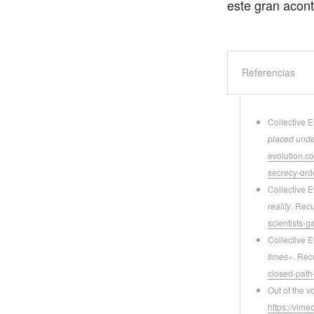
este gran acont
Referencias
Collective 
placed unde
evolution.c
secrecy-ord
Collective E
reality
. Rec
scientists-g
Collective E
times»
. Rec
closed-path
Out of the v
https://vim