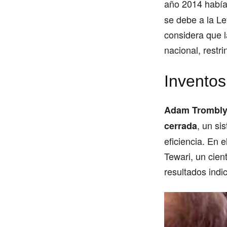
año 2014 había
se debe a la Le
considera que l
nacional, restri
Inventos
Adam Trombly 
, un si
cerrada
eficiencia. En 
Tewari, un cien
resultados indi