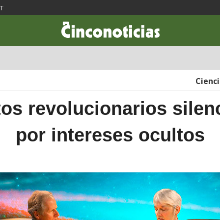
ST
CIENCIA & TECNOLOGÍA
DESARROLLO
LIFESTYLE
DINERO
Cienc
tos revolucionarios silen
por intereses ocultos