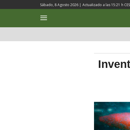
Sábado, 8 Agosto 2026 |
Actualizado a las
15:21
h CE
ACTUALIDAD
CULTURA
Inven