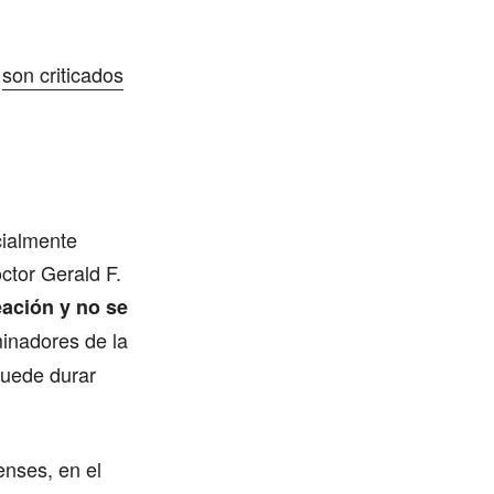
y
son criticados
cialmente
octor Gerald F.
eación y no se
aminadores de la
puede durar
enses, en el