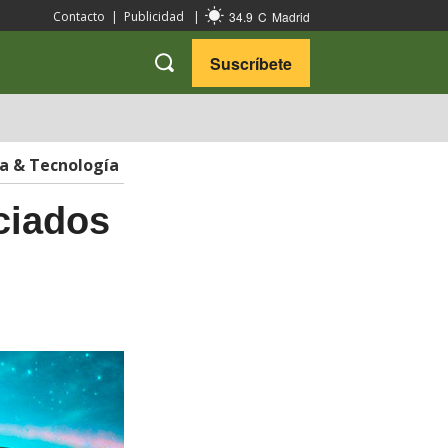
34.9
C
Madrid
Contacto
|
Publicidad
|
Suscríbete
VARIEDADES
VIAJES
ia & Tecnología
ciados