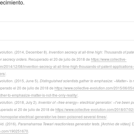
ecimiento.
Evolution. (2014, December 8).
Invention secrecy at all-time high: Thousands of pate
r secrecy orders
. Recuperado el 20 de julio de 2018 de
https://www.collective-
om/2014/12/08/invention-secrecy-at-all-time-high-thousands-of-patent-applications
ers/
.
volution. (2015, June 5).
Distinguished scientists gather to emphasize: «Matter» is 
uperado el 20 de julio de 2018 de
https://www.collective-evolution.com/2015/06/05/
ather-to-emphasize-matter-is-not-the-only-reality/
.
volution. (2018, July 2).
Inventor of «free energy» electrical generator: «I’ve been 
uperado el 20 de julio de 2018 de
https://www.collective-evolution.com/2018/07/02/
-homopolar-electrical-generator-ive-been-poisoned-several-times/
.
oid. (2016).
Paramahamsa Tewari reactionless generator tests. [Archivo de vídeo].
D
eo.com/190251670
.