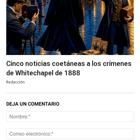
Cinco noticias coetáneas a los crímenes
de Whitechapel de 1888
Redacción
DEJA UN COMENTARIO
No
Co
ele