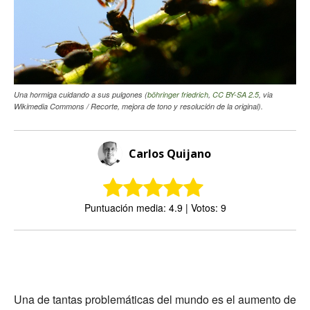
Una hormiga cuidando a sus pulgones (
böhringer friedrich
,
CC BY-SA 2.5
, via
Wikimedia Commons / Recorte, mejora de tono y resolución de la original).
Carlos Quijano
Puntuación media: 4.9 | Votos: 9
Una de tantas problemáticas del mundo es el aumento de