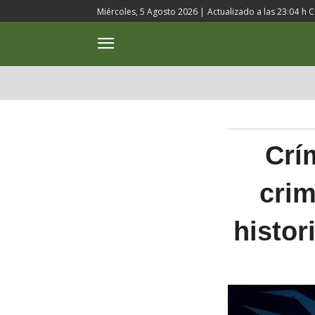
Miércoles, 5 Agosto 2026 |
Actualizado a las
23:04
h C
ACTUALIDAD
CULTURA
Crí
crim
histor