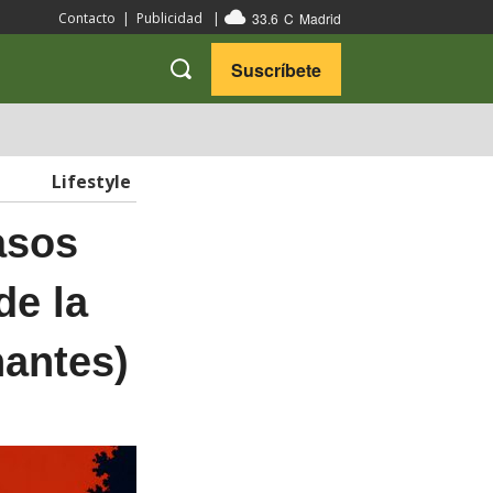
33.6
C
Madrid
Contacto
|
Publicidad
|
Suscríbete
VARIEDADES
VIAJES
Lifestyle
asos
de la
nantes)