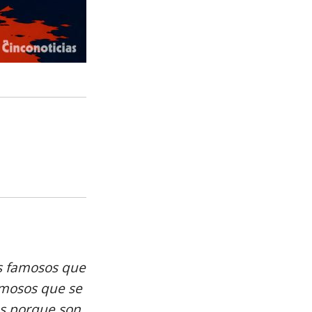
es famosos que
amosos que se
os porque son