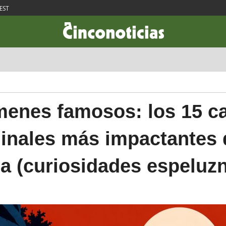
EST
CIENCIA & TECNOLOGÍA
DESARROLLO
LIFESTYLE
DINERO
menes famosos: los 15 c
inales más impactantes 
ia (curiosidades espeluz