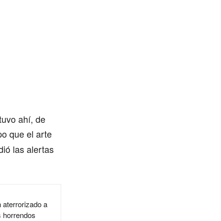
uvo ahí, de
po que el arte
ió las alertas
 aterrorizado a
s horrendos