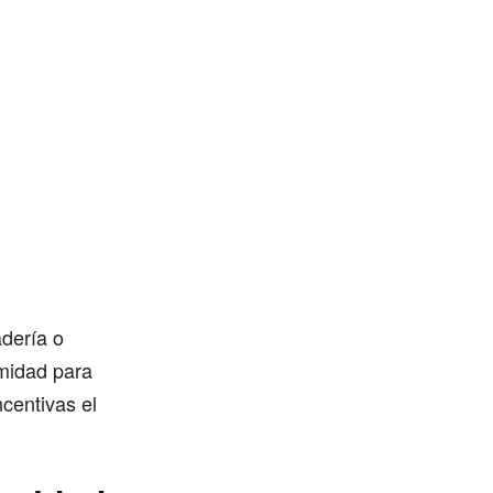
adería o
imidad para
centivas el