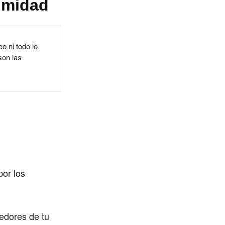
ximidad
o ni todo lo
son las
por los
dedores de tu