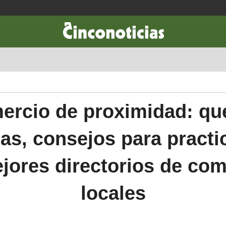
CIENCIA & TECNOLOGÍA
DESARROLLO
LIFESTYLE
DINERO
ercio de proximidad: qué
as, consejos para practi
jores directorios de co
locales