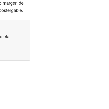
do margen de
postergable.
dieta