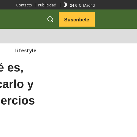
24.6
C
Madrid
Contacto
|
Publicidad
|
Suscríbete
VARIEDADES
VIAJES
Lifestyle
 es,
carlo y
mercios