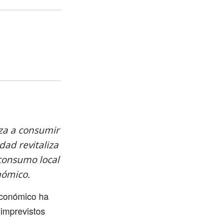
rza a consumir
ad revitaliza
 consumo local
nómico.
 económico ha
 imprevistos