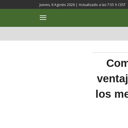
Jueves, 6 Agosto 2026 |
Actualizado a las
7:55
h CEST
ACTUALIDAD
CULTURA
Com
ventaj
los me