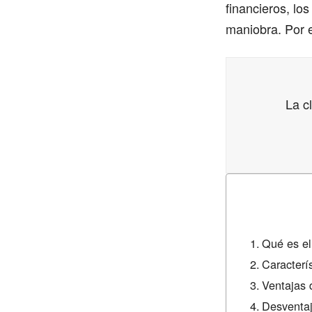
financieros, l
maniobra. Por e
La c
Qué es el
Caracterí
Ventajas 
Desventaj