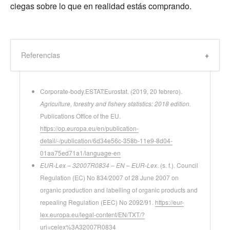
ciegas sobre lo que en realidad estás comprando.
Referencias
Corporate-body.ESTAT:Eurostat. (2019, 20 febrero).
Agriculture, forestry and fishery statistics: 2018 edition.
Publications Office of the EU.
https://op.europa.eu/en/publication-
detail/-/publication/6d34e56c-358b-11e9-8d04-
01aa75ed71a1/language-en
EUR-Lex – 32007R0834 – EN – EUR-Lex
. (s. f.). Council
Regulation (EC) No 834/2007 of 28 June 2007 on
organic production and labelling of organic products and
repealing Regulation (EEC) No 2092/91.
https://eur-
lex.europa.eu/legal-content/EN/TXT/?
uri=celex%3A32007R0834