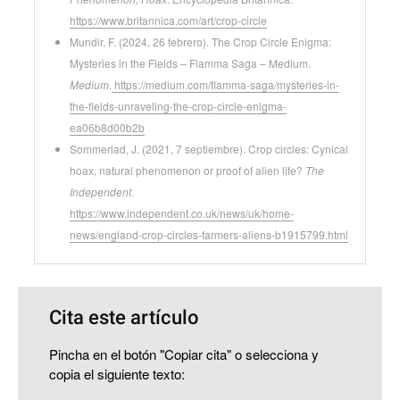
https://www.britannica.com/art/crop-circle
Mundir, F. (2024, 26 febrero). The Crop Circle Enigma:
Mysteries in the Fields – Flamma Saga – Medium.
Medium
.
https://medium.com/flamma-saga/mysteries-in-
the-fields-unraveling-the-crop-circle-enigma-
ea06b8d00b2b
Sommerlad, J. (2021, 7 septiembre). Crop circles: Cynical
hoax, natural phenomenon or proof of alien life?
The
Independent
.
https://www.independent.co.uk/news/uk/home-
news/england-crop-circles-farmers-aliens-b1915799.html
Cita este artículo
Pincha en el botón "Copiar cita" o selecciona y
copia el siguiente texto: