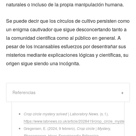
naturales o incluso de la propia manipulación humana.
Se puede decir que los círculos de cultivo persisten como
un enigma cautivador que sigue desconcertando tanto a
la comunidad científica como al público en general. A
pesar de los incansables esfuerzos por desentrañar sus
misterios mediante explicaciones lógicas y científicas, su
origen sigue siendo una incógnita.
Referencias
Crop circle mystery solved | Laboratory News
. (s. f.).
https://www.labnews.co.uk/article/2028419/crop_circle_mystery_sol
Gregersen, E. (2024, 9 febrero).
Crop circle | Mystery,
Phenomenon, Hoax
. Encyclopedia Britannica.