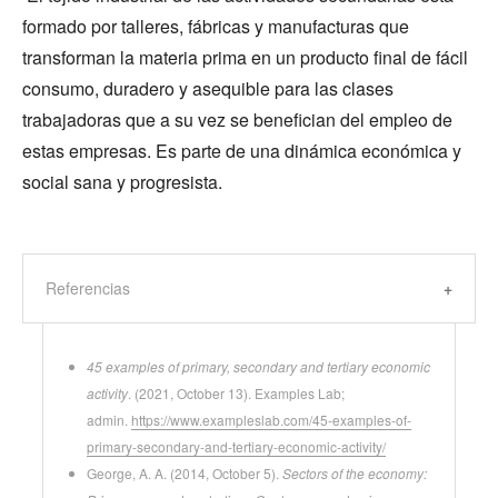
formado por talleres, fábricas y manufacturas que
transforman la materia prima en un producto final de fácil
consumo, duradero y asequible para las clases
trabajadoras que a su vez se benefician del empleo de
estas empresas. Es parte de una dinámica económica y
social sana y progresista.
Referencias
45 examples of primary, secondary and tertiary economic
activity
. (2021, October 13). Examples Lab;
admin.
https://www.exampleslab.com/45-examples-of-
primary-secondary-and-tertiary-economic-activity/
George, A. A. (2014, October 5).
Sectors of the economy: