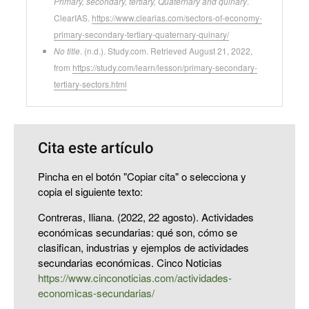
Primary, secondary, tertiary, Quaternary and quinary
.
ClearIAS.
https://www.clearias.com/sectors-of-economy-
primary-secondary-tertiary-quaternary-quinary/
No title
. (n.d.). Study.com. Retrieved August 21, 2022,
from
https://study.com/learn/lesson/primary-secondary-
tertiary-sectors.html
Cita este artículo
Pincha en el botón "Copiar cita" o selecciona y
copia el siguiente texto:
Contreras, Iliana. (2022, 22 agosto). Actividades
económicas secundarias: qué son, cómo se
clasifican, industrias y ejemplos de actividades
secundarias económicas. Cinco Noticias
https://www.cinconoticias.com/actividades-
economicas-secundarias/