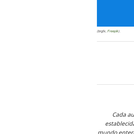
(brgfx,
Freepik
).
Cada au
establecid
mundo entero,