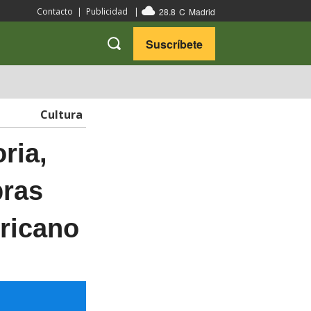
28.8
C
Madrid
Contacto
|
Publicidad
|
Suscríbete
VARIEDADES
VIAJES
Cultura
ria,
bras
ricano