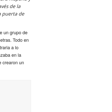
vés de la
a puerta de
de un grupo de
letras. Todo en
raria a lo
nzaba en la
e crearon un