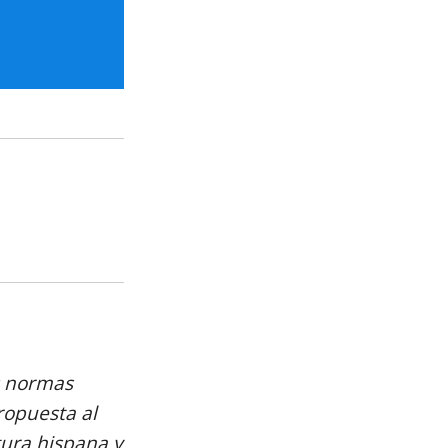
s normas
ropuesta al
tura hispana y