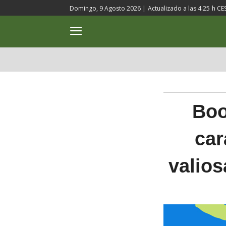
Domingo, 9 Agosto 2026 |
Actualizado a las
4:25
h CE
ACTUALIDAD
CULTURA
Boo
car
valio