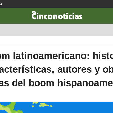
ST
CIENCIA & TECNOLOGÍA
DESARROLLO
LIFESTYLE
DINERO
m latinoamericano: histo
acterísticas, autores y o
sas del boom hispanoame