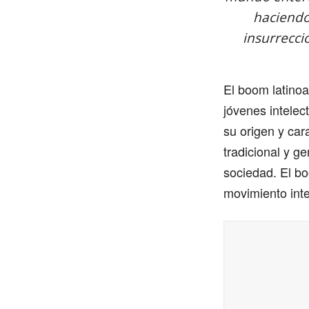
haciendo
insurrecci
El boom latinoa
jóvenes intelec
su origen y cara
tradicional y g
sociedad. El b
movimiento inte