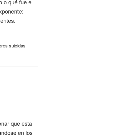
o o qué fue el
exponente:
uentes.
tores suicidas
onar que esta
cándose en los