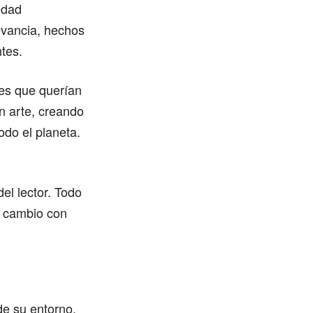
edad
evancia, hechos
tes.
res que querían
on arte, creando
odo el planeta.
del lector. Todo
n cambio con
de su entorno,