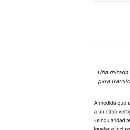
Una mirada pr
para transf
A medida que a
a un ritmo vert
«singularidad te
igualar e inclu