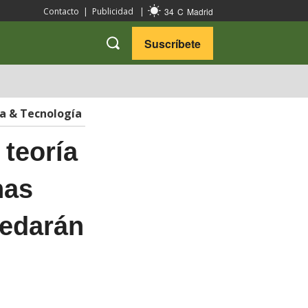
34
C
Madrid
Contacto
|
Publicidad
|
Suscríbete
VARIEDADES
VIAJES
ia & Tecnología
 teoría
nas
redarán