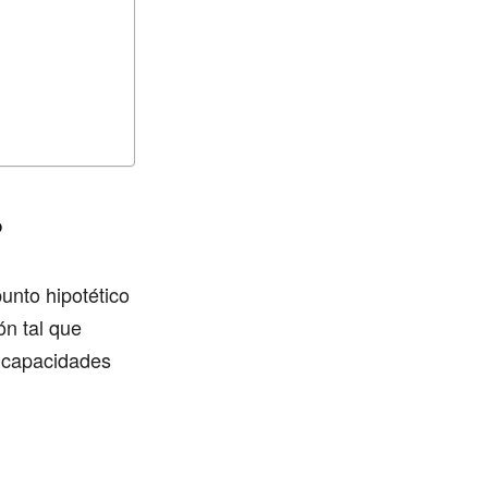
?
unto hipotético
ión tal que
s capacidades