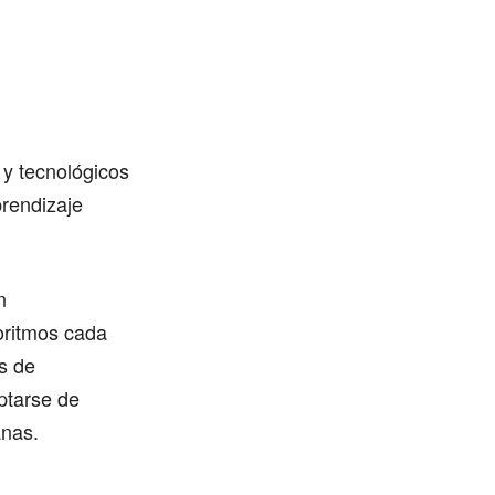
 y tecnológicos
prendizaje
n
oritmos cada
s de
ptarse de
nas.