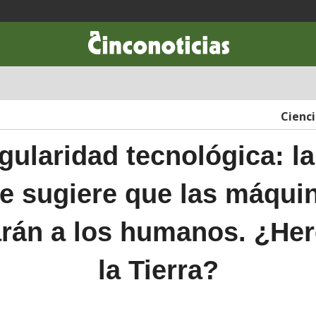
CIENCIA & TECNOLOGÍA
DESARROLLO
LIFESTYLE
DINERO
Cienc
gularidad tecnológica: la
e sugiere que las máqui
rán a los humanos. ¿He
la Tierra?