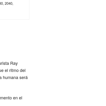
30, 2040,
urista Ray
e el ritmo del
ida humana será
omento en el