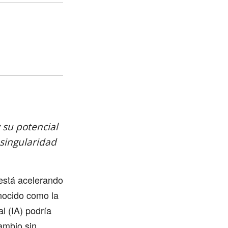
y su potencial
singularidad
está acelerando
onocido como la
al (IA) podría
ambio sin