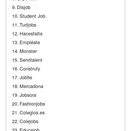
Disjob
Student Job
Turijobs
Hacesfalta
Empléate
Monster
Servitalent
Construfy
Jobfie
Mercadona
Jobsora
Fashionjobs
Colegios.es
Colejobs
Educajob