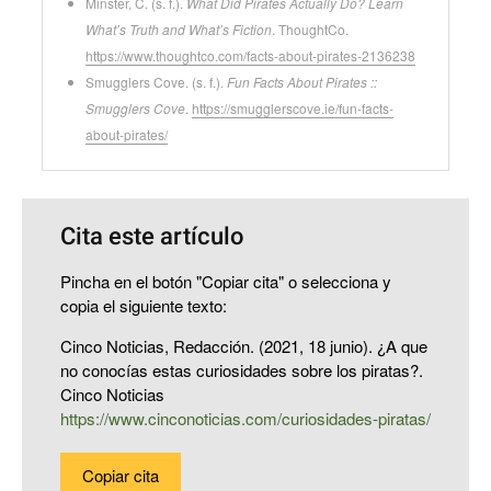
Minster, C. (s. f.).
What Did Pirates Actually Do? Learn
What’s Truth and What’s Fiction
. ThoughtCo.
https://www.thoughtco.com/facts-about-pirates-2136238
Smugglers Cove. (s. f.).
Fun Facts About Pirates ::
Smugglers Cove
.
https://smugglerscove.ie/fun-facts-
about-pirates/
Cita este artículo
Pincha en el botón "Copiar cita" o selecciona y
copia el siguiente texto:
Cinco Noticias, Redacción. (2021, 18 junio). ¿A que
no conocías estas curiosidades sobre los piratas?.
Cinco Noticias
https://www.cinconoticias.com/curiosidades-piratas/
Copiar cita