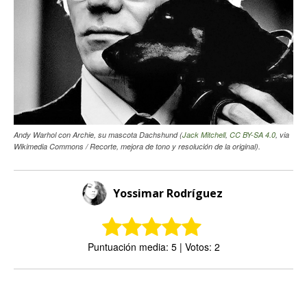
Andy Warhol con Archie, su mascota Dachshund (
Jack Mitchell
,
CC BY-SA 4.0
, via
Wikimedia Commons / Recorte, mejora de tono y resolución de la original).
Yossimar Rodríguez
Puntuación media: 5 | Votos: 2