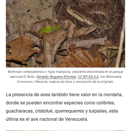
Bothrops venezuelensis o tigra mariposa, serpiente encontrada en el parque
nacional El Ávila.
(
Arnaldo Noguera Sifontes
,
CC BY-SA 4.0
, vía Wikimedia
Commons / Recorte, mejora de tono y resolución de la original).
La presencia de aves también tiene valor en la montaña,
donde se pueden encontrar especies como colibríes,
guacharacas, cristofué, querrequerres y turpiales, esta
última es el ave nacional de Venezuela.