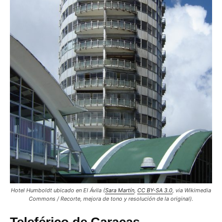
Hotel Humboldt ubicado en El Ávila (
Sara Martín
,
CC BY-SA 3.0
, via Wikimedia
Commons / Recorte, mejora de tono y resolución de la original).