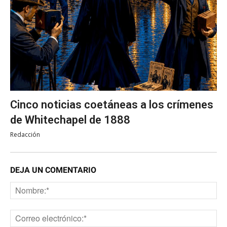
Cinco noticias coetáneas a los crímenes
de Whitechapel de 1888
Redacción
DEJA UN COMENTARIO
No
Co
ele