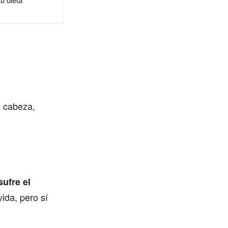
e cabeza,
ufre el
vida, pero sí