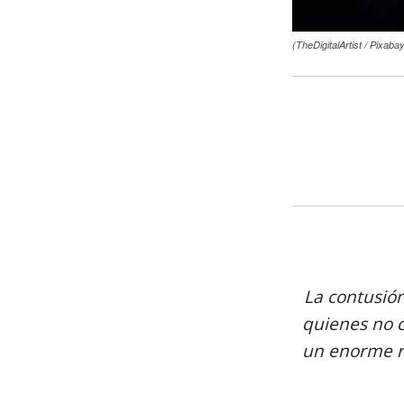
(TheDigitalArtist / Pixaba
La contusió
quienes no 
un enorme ri