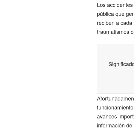
Los accidentes
pública que ge
reciben a cada
traumatismos c
Significad
Afortunadament
funcionamiento
avances importa
información de 