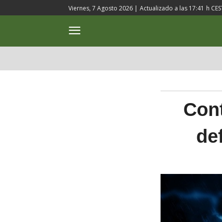
Viernes, 7 Agosto 2026 |
Actualizado a las
17:41
h CES
ACTUALIDAD
CULTURA
Cont
de