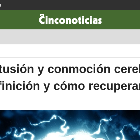
T
CIENCIA & TECNOLOGÍA
DESARROLLO
LIFESTYLE
DINERO
usión y conmoción cere
finición y cómo recupera