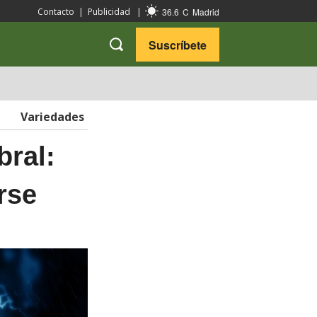
36.6
C
Madrid
Contacto
|
Publicidad
|
Suscríbete
VARIEDADES
VIAJES
Variedades
bral:
rse