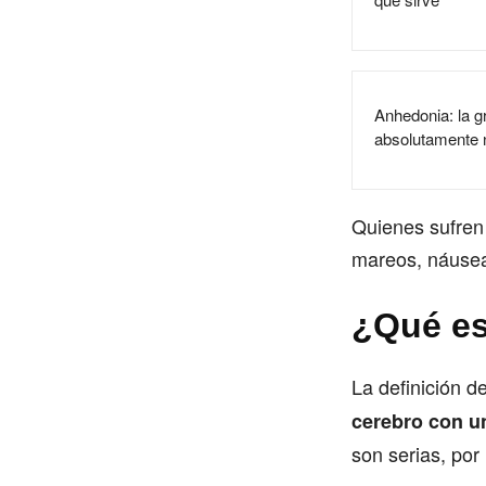
Anhedonia: la g
absolutamente 
Quienes sufren
mareos, náusea
¿Qué es
La definición d
cerebro con un
son serias, por