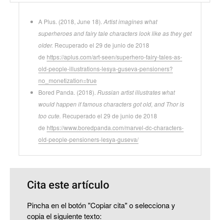
A Plus. (2018, June 18).
Artist imagines what
superheroes and fairy tale characters look like as they get
older.
Recuperado el 29 de junio de 2018
de
https://aplus.com/art-seen/superhero-fairy-tales-as-
old-people-illustrations-lesya-guseva-pensioners?
no_monetization=true
Bored Panda. (2018).
Russian artist illustrates what
would happen if famous characters got old, and Thor is
too cute.
Recuperado el 29 de junio de 2018
de
https://www.boredpanda.com/marvel-dc-characters-
old-people-pensioners-lesya-guseva/
Cita este artículo
Pincha en el botón "Copiar cita" o selecciona y
copia el siguiente texto: