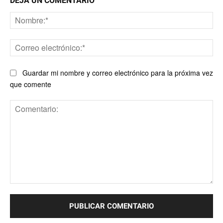
DEJA UN COMENTARIO
No
Co
ele
Guardar mi nombre y correo electrónico para la próxima vez
que comente
Comentario: