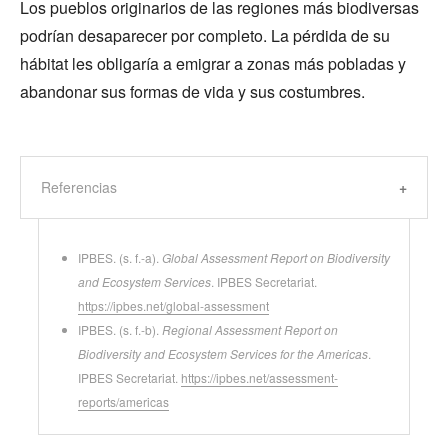
Los pueblos originarios de las regiones más biodiversas
podrían desaparecer por completo. La pérdida de su
hábitat les obligaría a emigrar a zonas más pobladas y
abandonar sus formas de vida y sus costumbres.
Referencias
IPBES. (s. f.-a).
Global Assessment Report on Biodiversity
and Ecosystem Services
. IPBES Secretariat.
https://ipbes.net/global-assessment
IPBES. (s. f.-b).
Regional Assessment Report on
Biodiversity and Ecosystem Services for the Americas
.
IPBES Secretariat.
https://ipbes.net/assessment-
reports/americas