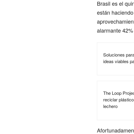
Brasil es el qu
están haciendo
aprovechamient
alarmante 42% 
Soluciones para
ideas viables pa
The Loop Projec
reciclar plástic
lechero
Afortunadament