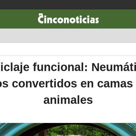
CIENCIA & TECNOLOGÍA
DESARROLLO
LIFESTYLE
DINERO
iclaje funcional: Neumát
os convertidos en camas
animales