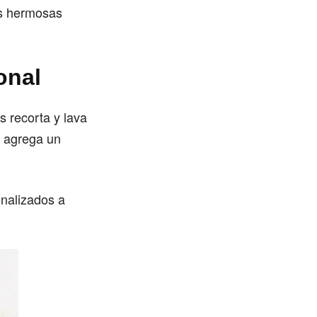
us hermosas
onal
s recorta y lava
 y agrega un
nalizados a