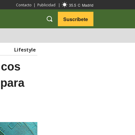
35.5
C
Madrid
Contacto
|
Publicidad
|
Suscríbete
VARIEDADES
VIAJES
Lifestyle
icos
 para