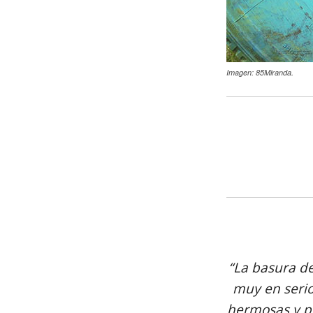
Imagen: 85Miranda.
“La basura de
muy en serio
hermosas y pr