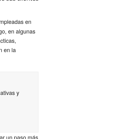
empleadas en
go, en algunas
cticas,
n en la
ativas y
 dar un paso más