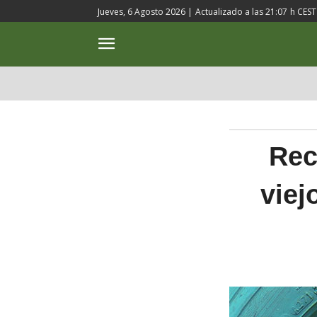
Jueves, 6 Agosto 2026 |
Actualizado a las
21:07
h CEST
ACTUALIDAD
CULTURA
Rec
viej