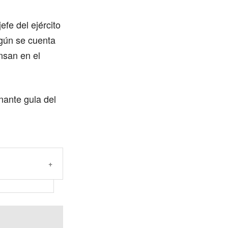
fe del ejército
egún se cuenta
nsan en el
inante gula del