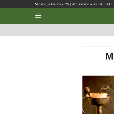
Sábado, 8 Agosto 2026 |
Actualizado a las
6:45
h CEST
ACTUALIDAD
CULTURA
M