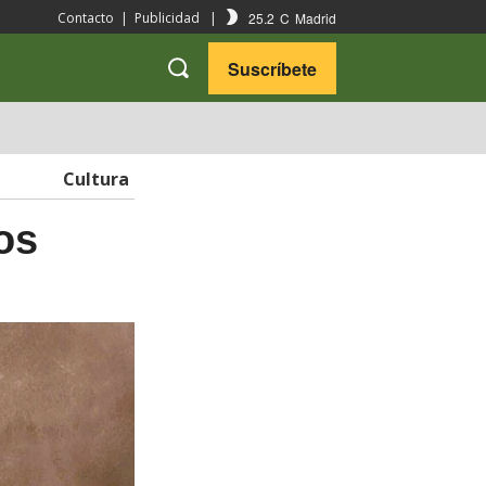
25.2
C
Madrid
Contacto
|
Publicidad
|
Suscríbete
VARIEDADES
VIAJES
Cultura
os