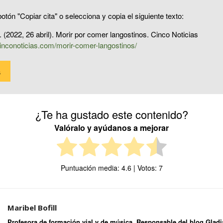
otón "Copiar cita" o selecciona y copia el siguiente texto:
l. (2022, 26 abril). Morir por comer langostinos. Cinco Noticias
inconoticias.com/morir-comer-langostinos/
a
¿Te ha gustado este contenido?
Valóralo y ayúdanos a mejorar
Puntuación media:
4.6
| Votos:
7
Maribel Bofill
Profesora de formación vial y de música. Responsable del blog Gladia