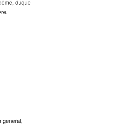
ndôme, duque
re.
 general,