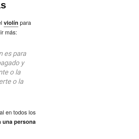
ás
el
para
violín
ir más:
n es para
apagado y
te o la
rte o la
al en todos los
ra una persona