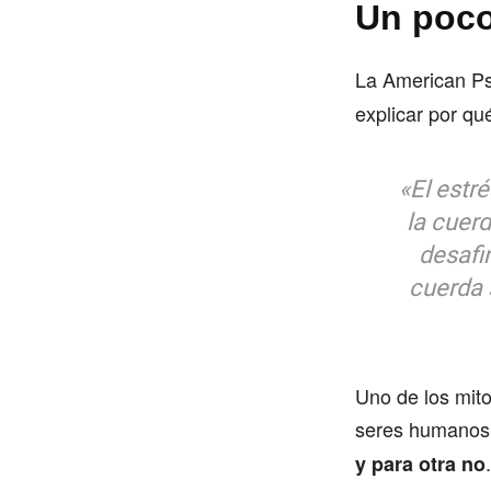
Un poco
La American Psy
explicar por qu
«El estr
la cuerd
desafi
cuerda 
Uno de los mito
seres humanos
.
y para otra no