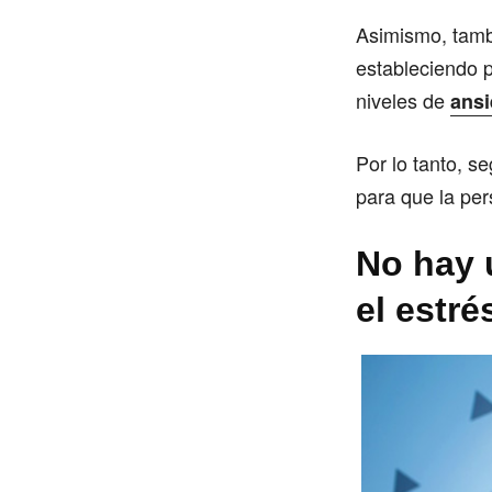
Asimismo, tamb
estableciendo p
niveles de
ans
Por lo tanto, s
para que la per
No hay 
el estré