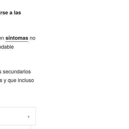
rse a las
ten
no
síntomas
ndable
s secundarios
s y que incluso