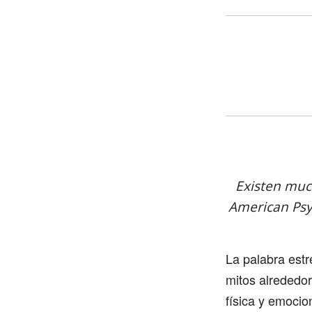
Existen much
American Psyc
La palabra estr
mitos alrededor
física y emoci