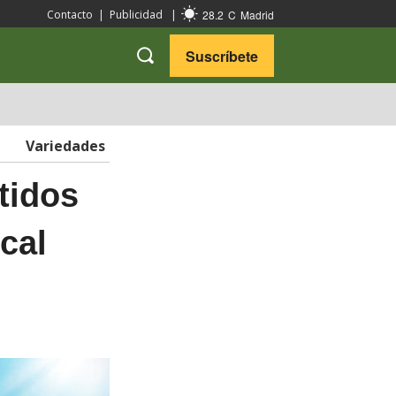
28.2
C
Madrid
Contacto
|
Publicidad
|
Suscríbete
VARIEDADES
VIAJES
Variedades
tidos
cal