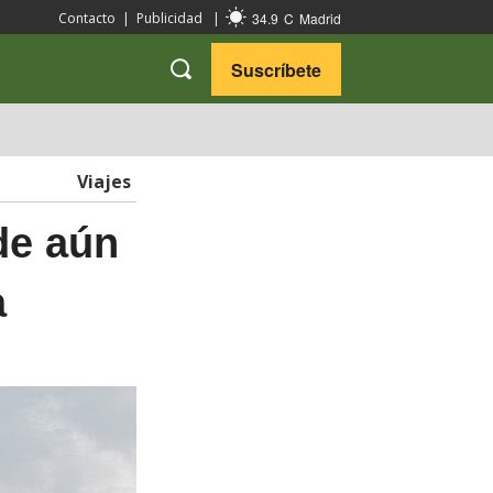
34.9
C
Madrid
Contacto
|
Publicidad
|
Suscríbete
VARIEDADES
VIAJES
Viajes
de aún
a