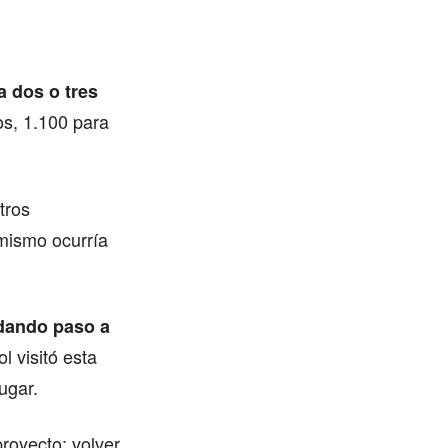
a dos o tres
s, 1.100 para
tros
 mismo ocurría
 dando paso a
l visitó esta
lugar.
proyecto: volver