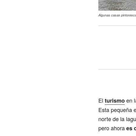
Algunas casas pintoresc
El
en l
turismo
Esta pequeña ex
norte de la lag
pero ahora
es 