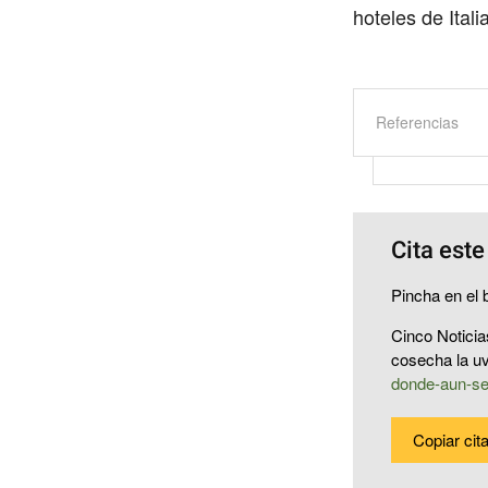
hoteles de Itali
Referencias
Cita este
Pincha en el b
Cinco Noticia
cosecha la u
donde-aun-se
Copiar cit