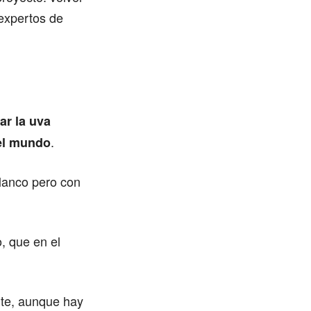
 expertos de
ar la uva
.
del mundo
lanco pero con
o, que en el
nte, aunque hay