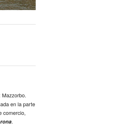
a: Mazzorbo.
uada en la parte
e comercio,
.
orona