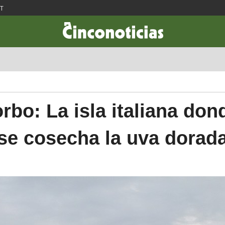
ST
CIENCIA & TECNOLOGÍA
DESARROLLO
LIFESTYLE
DINERO
rbo: La isla italiana don
se cosecha la uva dorad