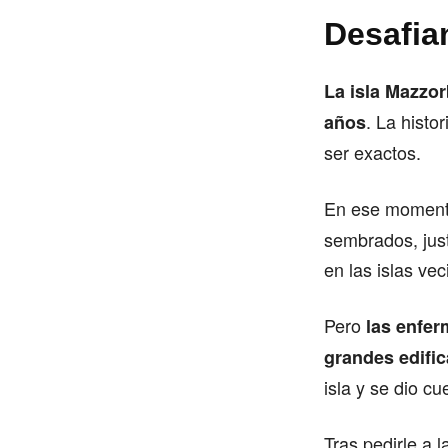
Desafia
La isla Mazzor
. La histo
años
ser exactos.
En ese moment
sembrados, jus
en las islas v
Pero
las enfer
grandes edifi
isla y se dio cu
Tras pedirle a 