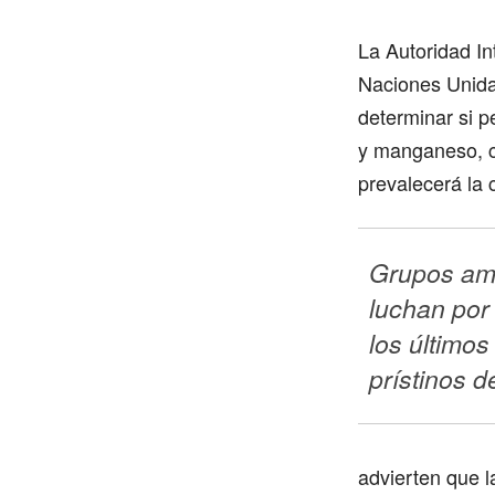
La Autoridad In
Naciones Unidas
determinar si p
y manganeso, cr
prevalecerá la
Grupos amb
luchan por 
los últimos
prístinos d
advierten que l