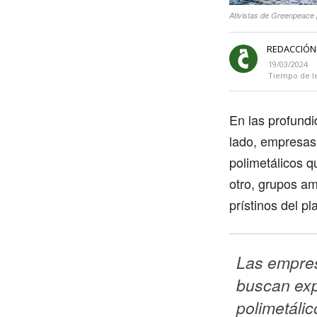
Ativistas de Greenpeace 
REDACCIÓN
19/03/2024
Tiempo de l
En las profundi
lado, empresas 
polimetálicos q
otro, grupos am
prístinos del pl
Las empres
buscan exp
polimetálic