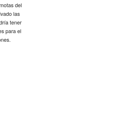
motas del
ivado las
dría tener
s para el
ones.