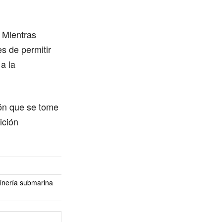
. Mientras
s de permitir
a la
ión que se tome
ición
minería submarina