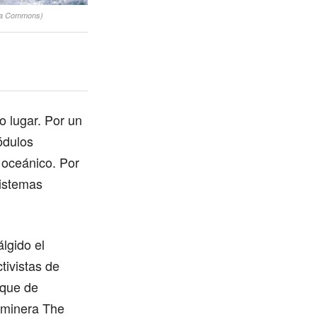
dia Commons)
o lugar. Por un
ódulos
 oceánico. Por
sistemas
álgido el
ivistas de
que de
 minera The