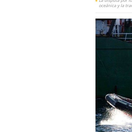
La disputa por l
oceánica y la tra