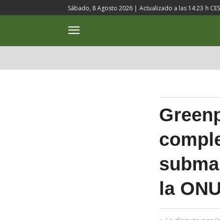
Sábado, 8 Agosto 2026 |
Actualizado a las
14:23
h CE
ACTUALIDAD
CULTURA
Greenp
comple
submar
la ON