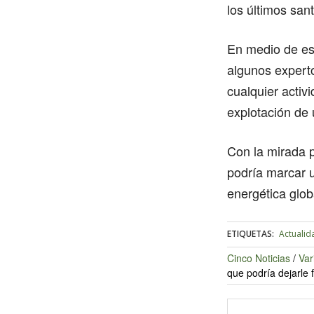
los últimos san
En medio de est
algunos experto
cualquier activ
explotación de
Con la mirada p
podría marcar u
energética glob
ETIQUETAS:
Actualid
Cinco Noticias
/
Var
que podría dejarle