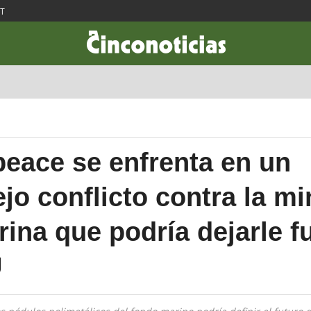
ST
CIENCIA & TECNOLOGÍA
DESARROLLO
LIFESTYLE
DINERO
eace se enfrenta en un
jo conflicto contra la mi
ina que podría dejarle f
U