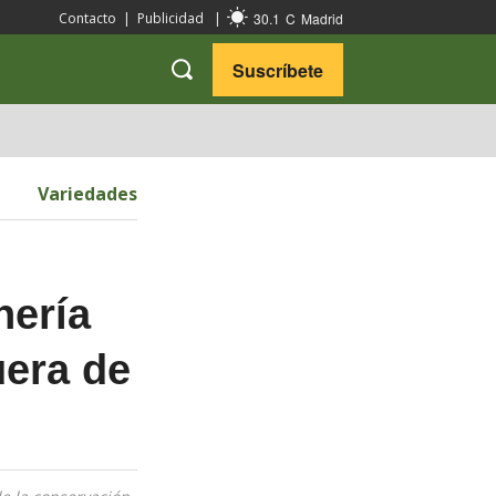
30.1
C
Madrid
Contacto
|
Publicidad
|
Suscríbete
VARIEDADES
VIAJES
Variedades
nería
uera de