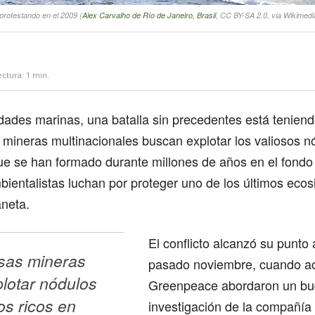
protestando en el 2009 (
Alex Carvalho de Río de Janeiro, Brasil
, CC BY-SA 2.0, via Wikime
ectura:
1
min.
dades marinas, una batalla sin precedentes está teniend
mineras multinacionales buscan explotar los valiosos n
ue se han formado durante millones de años en el fondo
bientalistas luchan por proteger uno de los últimos eco
aneta.
El conflicto alcanzó su punto 
as mineras 
pasado noviembre, cuando act
lotar nódulos 
Greenpeace abordaron un bu
os ricos en 
investigación de la compañía