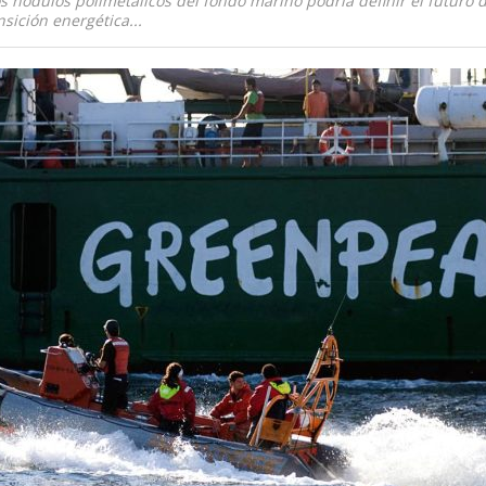
os nódulos polimetálicos del fondo marino podría definir el futuro 
nsición energética...