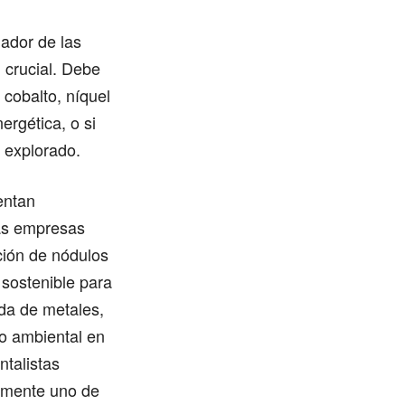
lador de las
 crucial. Debe
 cobalto, níquel
ergética, o si
 explorado.
entan
as empresas
ción de nódulos
 sostenible para
nda de metales,
o ambiental en
ntalistas
lemente uno de