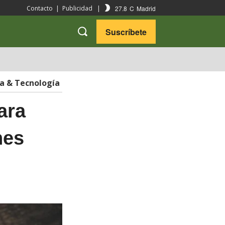
27.8
C
Madrid
Contacto
|
Publicidad
|
Suscríbete
VARIEDADES
VIAJES
ia & Tecnología
ara
nes