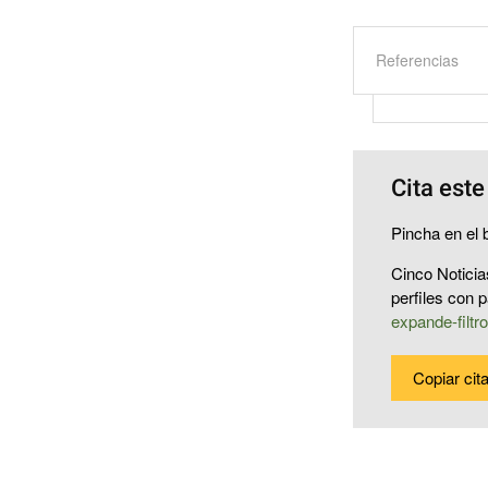
Referencias
Cita este
Pincha en el b
Cinco Noticia
perfiles con 
expande-filtr
Copiar cit