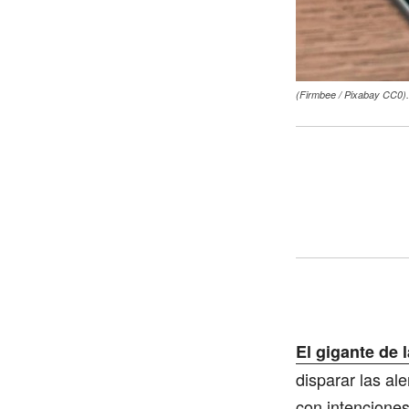
(Firmbee / Pixabay CC0).
El gigante de 
disparar las a
con intenciones