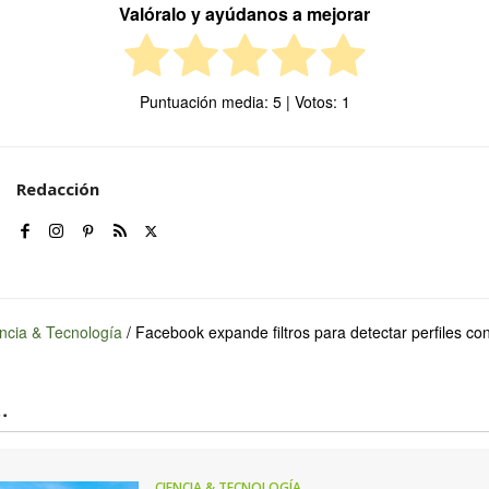
Valóralo y ayúdanos a mejorar
Puntuación media:
5
| Votos:
1
Redacción
ncia & Tecnología
/
Facebook expande filtros para detectar perfiles co
.
CIENCIA & TECNOLOGÍA