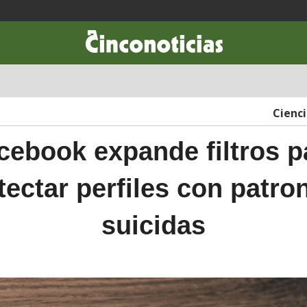
CIENCIA & TECNOLOGÍA
DESARROLLO
LIFESTYLE
DINERO
Cienc
cebook expande filtros p
tectar perfiles con patro
suicidas