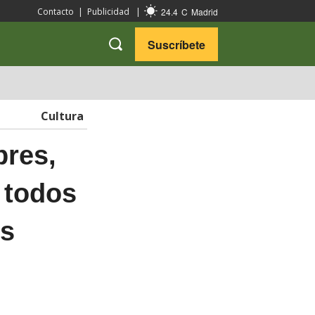
24.4
C
Madrid
Contacto
|
Publicidad
|
Suscríbete
VARIEDADES
VIAJES
Cultura
res,
 todos
os