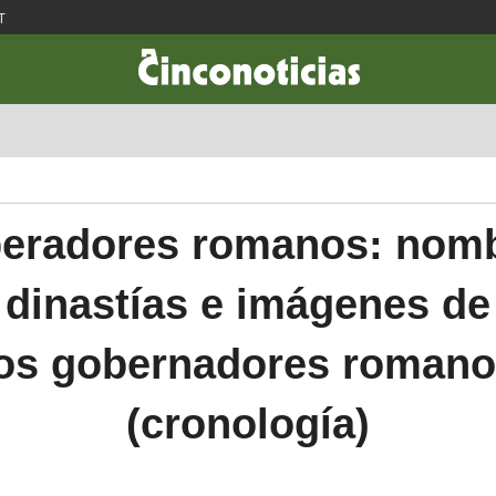
T
CIENCIA & TECNOLOGÍA
DESARROLLO
LIFESTYLE
DINERO
eradores romanos: nomb
, dinastías e imágenes de
os gobernadores roman
(cronología)