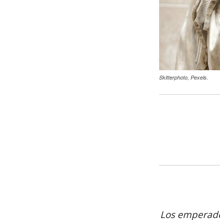
Skitterphoto, Pexels.
Los emperado