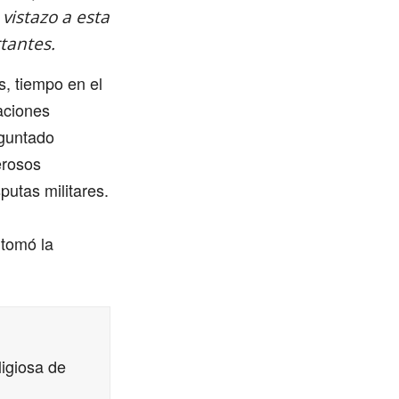
vistazo a esta
tantes.
, tiempo en el
aciones
eguntado
erosos
utas militares.
 tomó la
igiosa de