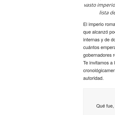
vasto imperio
lista 
El imperio rom
que alcanzó pod
internas y de d
cuántos empera
gobernadores ro
Te invitamos a 
cronológicament
autoridad.
Qué fue,