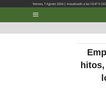
Viernes, 7 Agosto 2026 |
Actualizado a las
10:47
h CES
ACTUALIDAD
CULTURA
Emp
hitos
l