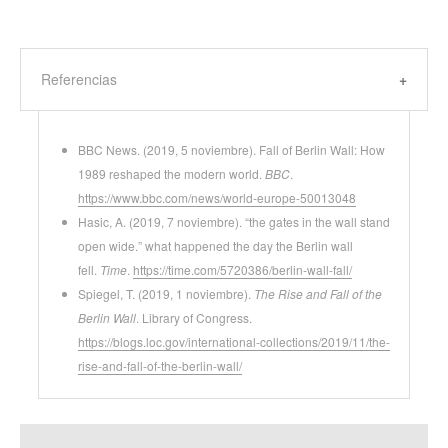
Referencias
BBC News. (2019, 5 noviembre). Fall of Berlin Wall: How
1989 reshaped the modern world.
BBC
.
https://www.bbc.com/news/world-europe-50013048
Hasic, A. (2019, 7 noviembre). “the gates in the wall stand
open wide.” what happened the day the Berlin wall
fell.
Time
.
https://time.com/5720386/berlin-wall-fall/
Spiegel, T. (2019, 1 noviembre).
The Rise and Fall of the
Berlin Wall
. Library of Congress.
https://blogs.loc.gov/international-collections/2019/11/the-
rise-and-fall-of-the-berlin-wall/