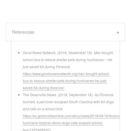
Referencias
Good News Network. (2018, September 18).
Man bought
school bus to rescue shelter pets during hurricanes – He
just saved 64 during Florence
.
https://www.goodnewsnetwork.org/man-bought-school-
bus-to-rescue-shelter-pets-during-hurricanes-he-just-
saved-64-during-florence/
.
The Greenville News. (2018, September 18).
As Florence
loomed, a pet lover escaped South Carolina with 64 dogs
and cats on a school bus
.
https://eu.greenvilleonline.com/story/news/2018/09/16/florence-
hurricane-tropical-storm-dogs-cats-scaped-school-
bus/1322499002/
.