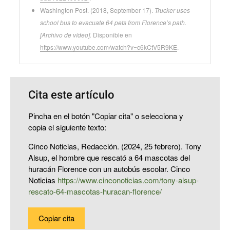
Washington Post. (2018, September 17).
Trucker uses
school bus to evacuate 64 pets from Florence’s path.
[Archivo de vídeo].
Disponible en
https://www.youtube.com/watch?v=c6kCtV5R9KE
.
Cita este artículo
Pincha en el botón "Copiar cita" o selecciona y
copia el siguiente texto:
Cinco Noticias, Redacción. (2024, 25 febrero). Tony
Alsup, el hombre que rescató a 64 mascotas del
huracán Florence con un autobús escolar. Cinco
Noticias
https://www.cinconoticias.com/tony-alsup-
rescato-64-mascotas-huracan-florence/
Copiar cita