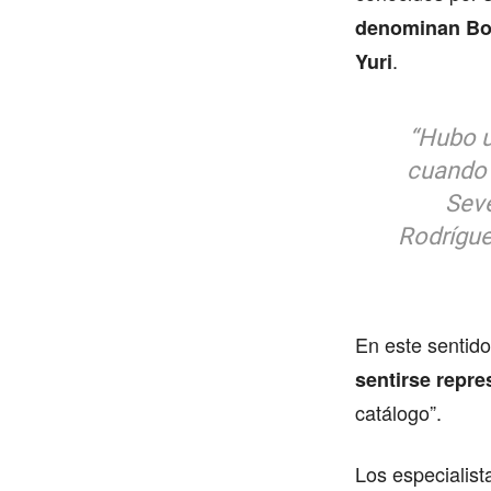
denominan Boy
.
Yuri
“Hubo u
cuando 
Sev
Rodrígue
En este sentido
sentirse repr
catálogo”.
Los especialis