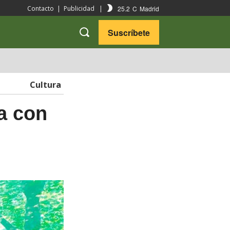
25.2
C
Madrid
Contacto
|
Publicidad
|
Suscríbete
VARIEDADES
VIAJES
Cultura
a con