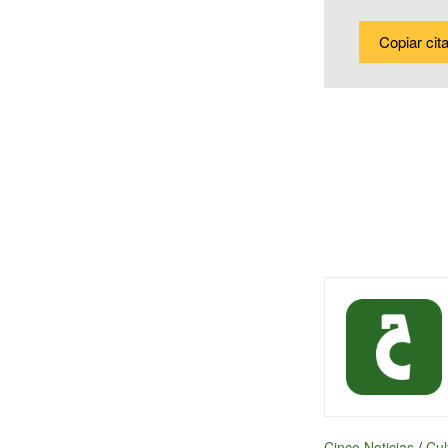
Copiar cit
Cinco Noticias
/
Cul