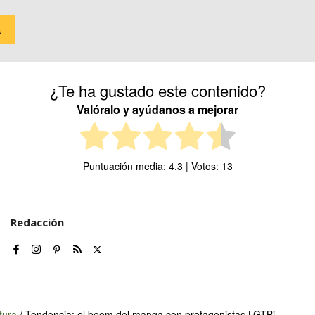
a
¿Te ha gustado este contenido?
Valóralo y ayúdanos a mejorar
Puntuación media:
4.3
| Votos:
13
Redacción
tura
/
Tendencia: el boom del manga con protagonistas LGTBi