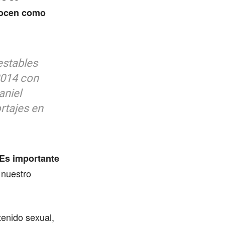
nocen como
estables
2014 con
aniel
rtajes en
Es importante
 nuestro
tenido sexual,