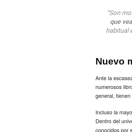
“Son mod
que vea
habitual 
Nuevo m
Ante la escase
numerosos libro
general, tienen 
Incluso la mayo
Dentro del uni
conocidos por 