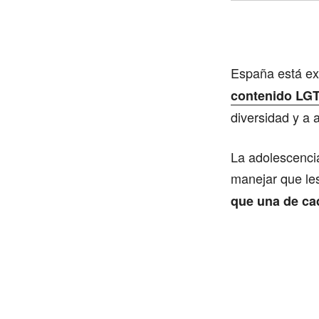
España está e
contenido LG
diversidad y a 
La adolescencia
manejar que le
que una de ca