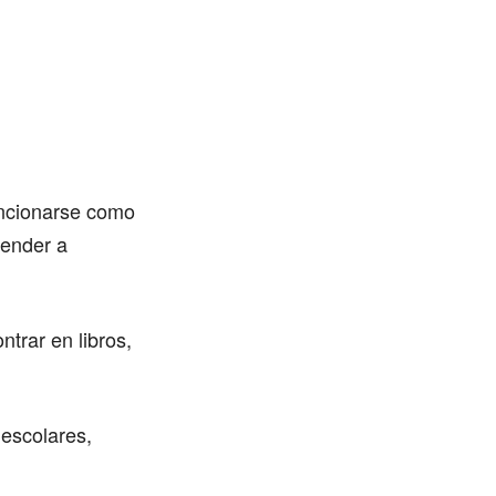
encionarse como
render a
ntrar en libros,
 escolares,