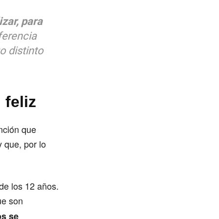
zar, para
eferencia
o distinto
feliz
nción que
 que, por lo
de los 12 años.
e son
os se