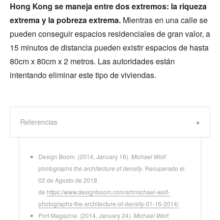
Hong Kong se maneja entre dos extremos: la riqueza
extrema y la pobreza extrema.
Mientras en una calle se
pueden conseguir espacios residenciales de gran valor, a
15 minutos de distancia pueden existir espacios de hasta
80cm x 80cm x 2 metros. Las autoridades están
intentando eliminar este tipo de viviendas.
Referencias
Design Boom. (2014, January 16).
Michael Wolf
photographs the architecture of density
. Recuperado el
02 de Agosto de 2018
de
https://www.designboom.com/art/michael-wolf-
photographs-the-architecture-of-density-01-16-2014/
Port Magazine. (2014, January 24).
Michael Wolf;