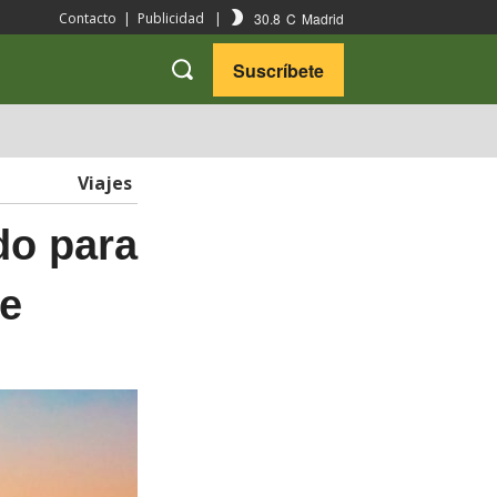
30.8
C
Madrid
Contacto
|
Publicidad
|
Suscríbete
VARIEDADES
VIAJES
Viajes
do para
ve