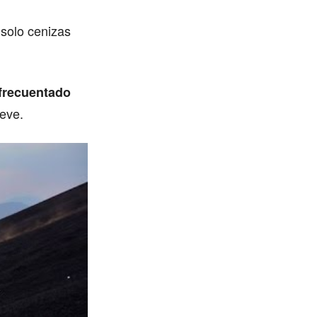
 solo cenizas
 frecuentado
ieve.