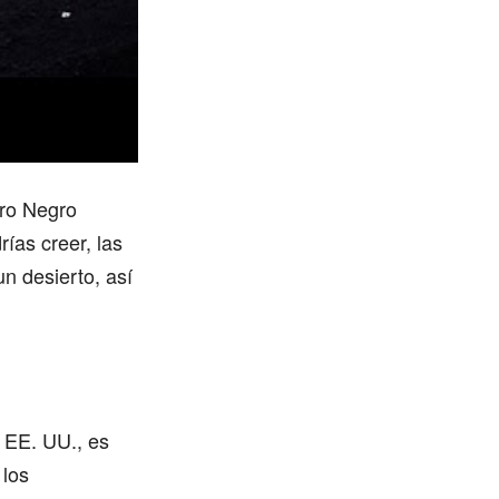
rro Negro
rías creer, las
n desierto, así
 EE. UU., es
 los