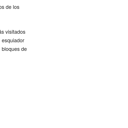
os de los
s visitados
l esquiador
e bloques de