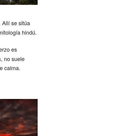
. Allí se sitúa
mitología hindú.
uerzo es
, no suele
de calma.