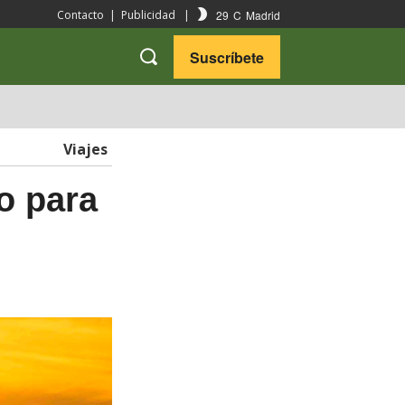
29
C
Madrid
Contacto
|
Publicidad
|
Suscríbete
VARIEDADES
VIAJES
Viajes
o para