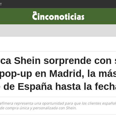
ST
CIENCIA & TECNOLOGÍA
DESARROLLO
LIFESTYLE
DINERO
ca Shein sorprende con 
pop-up en Madrid, la má
 de España hasta la fech
efímera representa una oportunidad para que los clientes español
de compra única y personalizada con Shein.