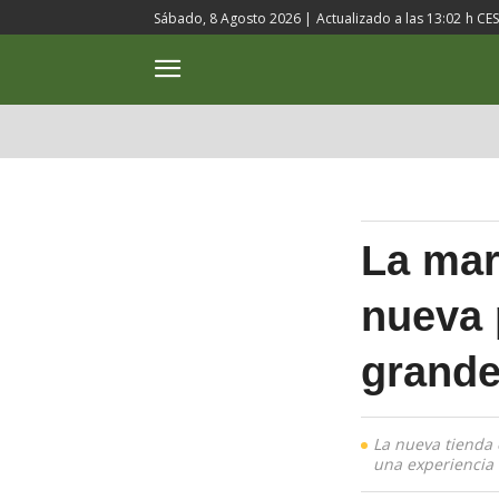
Sábado, 8 Agosto 2026 |
Actualizado a las
13:02
h CE
ACTUALIDAD
CULTURA
La mar
nueva 
grande
La nueva tienda 
una experiencia 