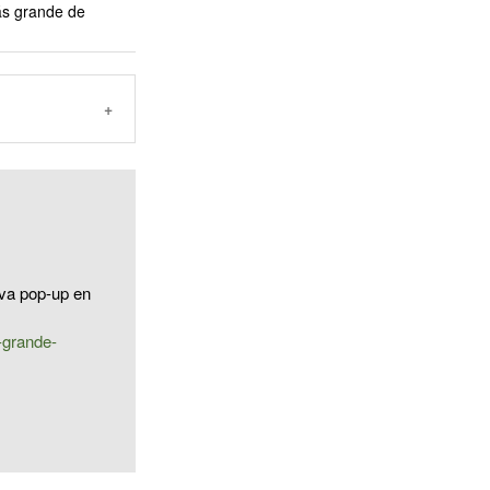
ás grande de
eva pop-up en
-grande-