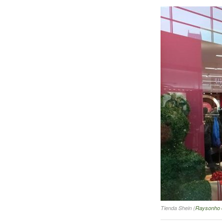
Tienda Shein (
Raysonho @