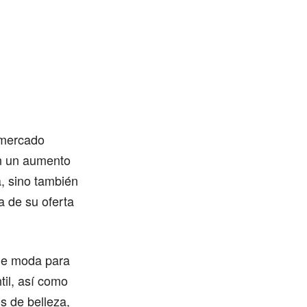
 mercado
en un aumento
a, sino también
a de su oferta
de moda para
til, así como
s de belleza,