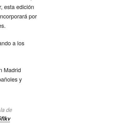
r, esta edición
incorporará por
es.
ando a los
en Madrid
pañoles y
la de
fIkv