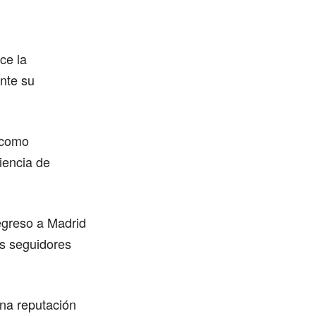
ce la
nte su
 como
riencia de
egreso a Madrid
us seguidores
na reputación