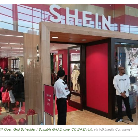
 Open Grid Scheduler / Scalable Grid Engine
,
CC BY-SA 4.0
, via Wikimedia Commons)