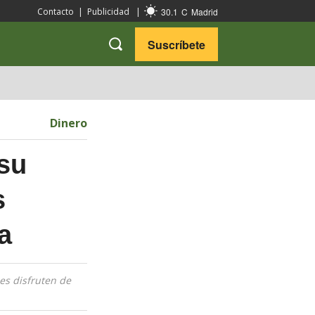
30.1
C
Madrid
Contacto
|
Publicidad
|
Suscríbete
VARIEDADES
VIAJES
Dinero
su
s
a
es disfruten de