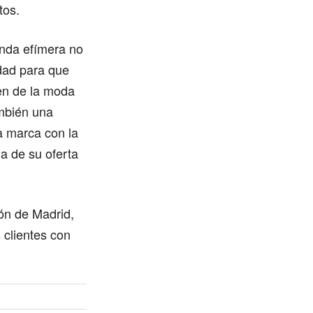
tos.
enda efímera no
dad para que
ten de la moda
mbién una
a marca con la
a de su oferta
ón de Madrid,
 clientes con