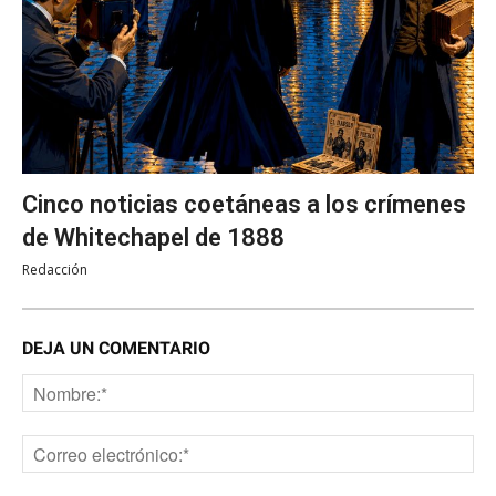
Cinco noticias coetáneas a los crímenes
de Whitechapel de 1888
Redacción
DEJA UN COMENTARIO
No
Co
ele