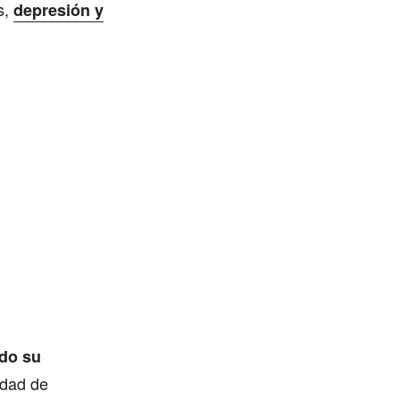
s,
depresión y
ndo su
idad de