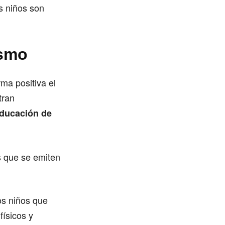
s niños son
ismo
ma positiva el
tran
educación de
s que se emiten
os niños que
físicos y