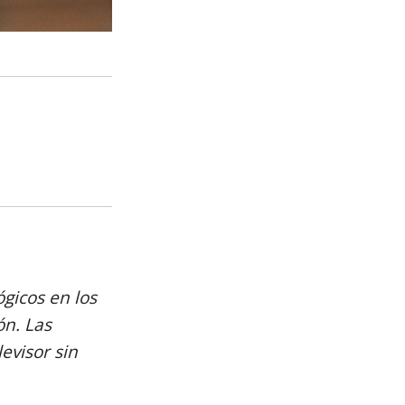
ógicos en los
n. Las
evisor sin