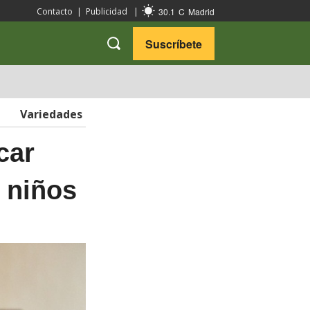
30.1
C
Madrid
Contacto
|
Publicidad
|
Suscríbete
VARIEDADES
VIAJES
Variedades
car
 niños