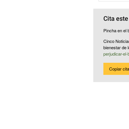
Cita este
Pincha en el b
Cinco Noticia
bienestar de 
perjudicar-el-
Copiar cit