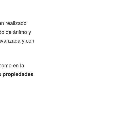
an realizado
ado de ánimo y
avanzada y con
 como en la
s propiedades