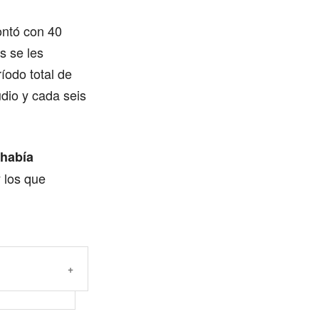
contó con 40
s se les
íodo total de
udio y cada seis
 había
 los que