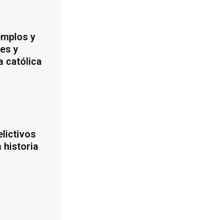
emplos y
es y
a católica
lictivos
 historia