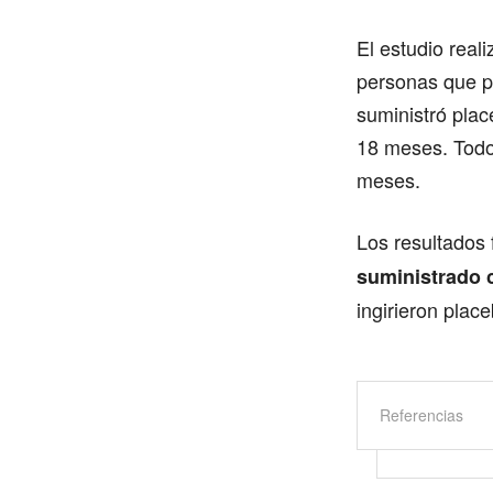
El estudio real
personas que p
suministró plac
18 meses. Todos
meses.
Los resultados
suministrado 
ingirieron plac
Referencias