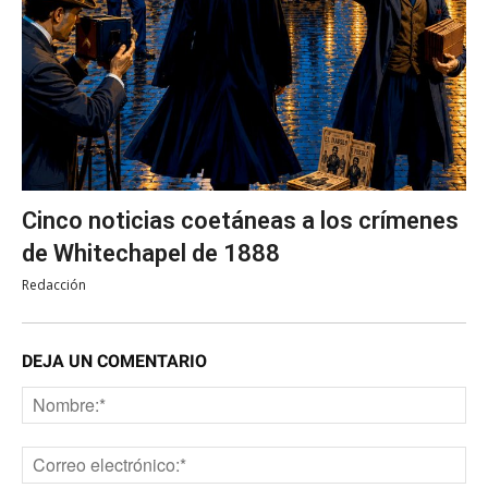
Cinco noticias coetáneas a los crímenes
de Whitechapel de 1888
Redacción
DEJA UN COMENTARIO
No
Co
ele