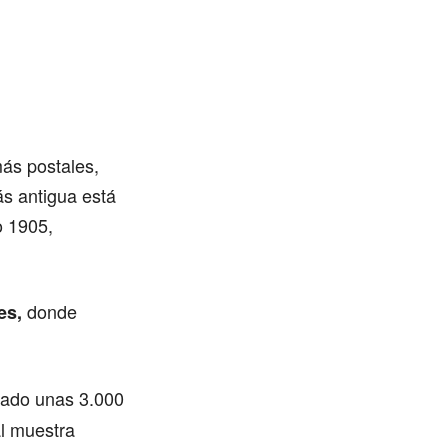
ás postales,
ás antigua está
o 1905,
donde
es,
nado unas 3.000
al muestra