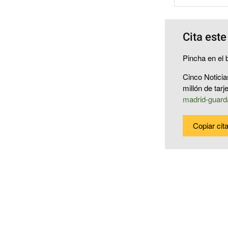
Cita este
Pincha en el b
Cinco Noticia
millón de tar
madrid-guarda
Copiar cit