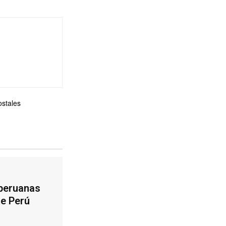
ostales
 peruanas
de Perú