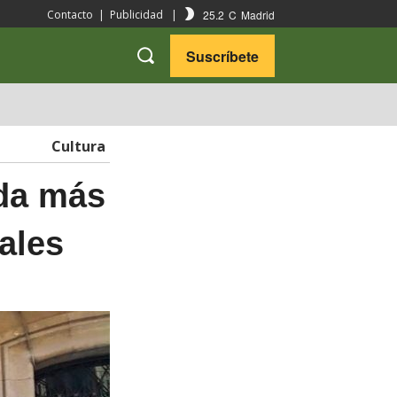
25.2
C
Madrid
Contacto
|
Publicidad
|
Suscríbete
VARIEDADES
VIAJES
Cultura
rda más
tales