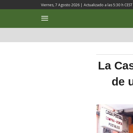
Viernes, 7 Agosto 2026 |
Actualizado a las
5:30
h CEST
ACTUALIDAD
CULTURA
La Cas
de u