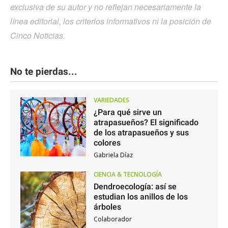
exclusiva de su autor y no reflejan necesariamente la
línea editorial, los criterios informativos ni la posición de
Cinco Noticias.
No te pierdas...
VARIEDADES
¿Para qué sirve un
atrapasueños? El significado
de los atrapasueños y sus
colores
Gabriela Díaz
CIENCIA & TECNOLOGÍA
Dendroecología: así se
estudian los anillos de los
árboles
Colaborador