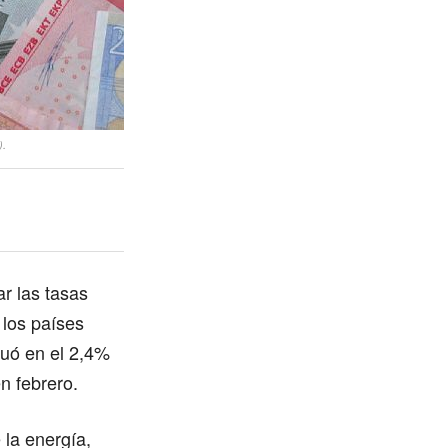
).
r las tasas
 los países
tuó en el 2,4%
n febrero.
 la energía,