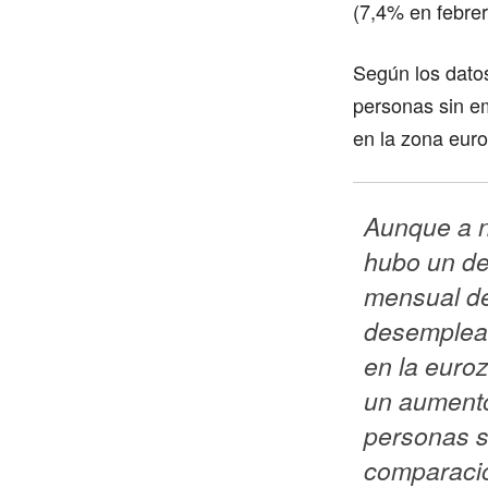
(7,4% en febrer
Según los dato
personas sin e
en la zona euro
Aunque a ni
hubo un de
mensual de
desemplead
en la euroz
un aumento
personas si
comparació