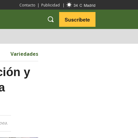
34
C
Madrid
Contacto
|
Publicidad
|
Suscríbete
VARIEDADES
VIAJES
Variedades
ción y
a
pea.