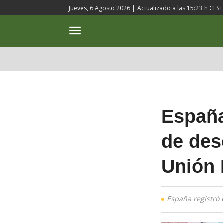
Jueves, 6 Agosto 2026 |
Actualizado a las
15:23
h CEST
ACTUALIDAD
CULTURA
España 
de des
Unión
España registró 