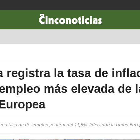
CIENCIA & TECNOLOGÍA
DESARROLLO
LIFESTYLE
DINERO
registra la tasa de infla
empleo más elevada de l
 Europea
una tasa de desempleo general del 11,5%, liderando la Unión Euro