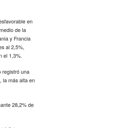
esfavorable en
medio de la
nia y Francia
es al 2,5%,
n el 1,3%.
o registró una
 la más alta en
rmante 28,2% de