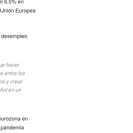
el 6,5% en
a Unión Europea
el desempleo
ue hacer
e entre los
os y crear
ñol en un
 eurozona en
a pandemia