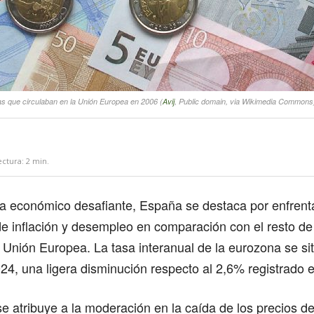
as que circulaban en la Unión Europea en 2006 (
Avij
, Public domain, via Wikimedia Commons
ectura:
2
min.
 económico desafiante, España se destaca por enfrenta
e inflación y desempleo en comparación con el resto de
Unión Europea. La tasa interanual de la eurozona se si
4, una ligera disminución respecto al 2,6% registrado e
se atribuye a la moderación en la caída de los precios de