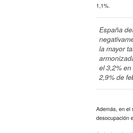
1,1%.
España des
negativamen
la mayor ta
armonizada
el 3,2% en 
2,9% de feb
Además, en el 
desocupación e