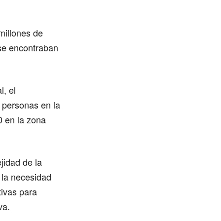
millones de
 se encontraban
l, el
 personas en la
 en la zona
jidad de la
 la necesidad
tivas para
va.