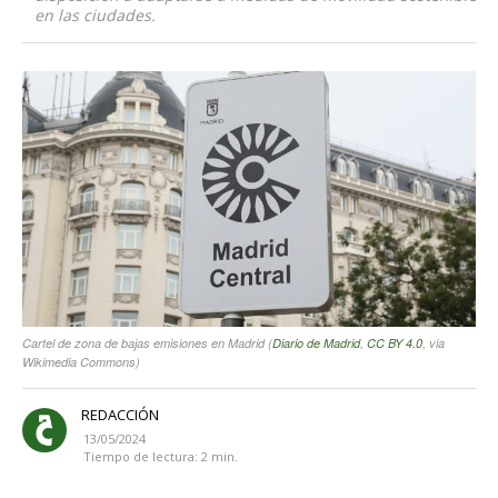
en las ciudades.
Cartel de zona de bajas emisiones en Madrid (
Diario de Madrid
,
CC BY 4.0
, via
Wikimedia Commons)
REDACCIÓN
13/05/2024
Tiempo de lectura:
2
min.